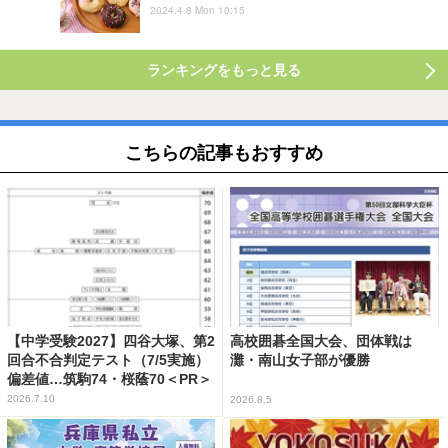
2024.4.8 Mon 10:15
ランキングをもっと見る
こちらの記事もおすすめ
【中学受験2027】四谷大塚、第2
高校囲碁全国大会、団体戦は
回合不合判定テスト（7/5実施）
灘・南山女子部が優勝
偏差値…筑駒74・桜蔭70＜PR＞
2026.7.10
2026.8.5