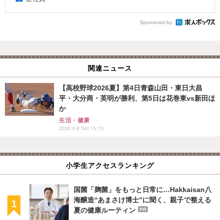
Sponsored by
関連ニュース
【高校野球2026夏】第4日青森山田・東日大昌
平・大分商・英明が勝利、第5日は花巻東vs新田ほ
か
生活・健康
2026.8.8 Sat 15:15
小学生アクセスランキング
国菌「麹菌」をもっと日常に…Hakkaisan八
海醸造“あまさけ博士”に聞く、親子で整える
夏の健康ルーティン
PR