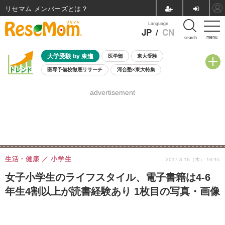
リセマム メンバーズ
Language
JP
/
CN
menu
search
大学受験 by 東進
医学部
東大受験
医専予備校徹底リサーチ
河合塾×東大特集
親子で考える大学選び
高校受験
中学受験
小学校受験
advertisement
共通テスト
夏休み
8月開催学校説明会・相談会
8月開催イベント・WS
全国公立高校 過去問
人気記事
自由研究教材（小学生向け）
自由研究教材（中学生向け）
ランキング
生活・健康
小学生
2017.3.16（木） 16:45
女子小学生のライフスタイル、電子書籍は4-6
年生4割以上が読書経験あり 1枚目の写真・画像