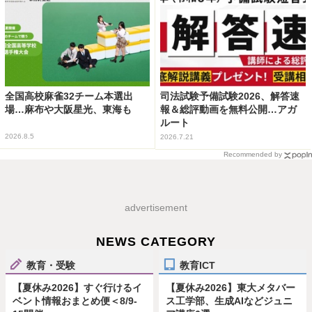
全国高校麻雀32チーム本選出
司法試験予備試験2026、解答速
場…麻布や大阪星光、東海も
報＆総評動画を無料公開…アガ
ルート
2026.8.5
2026.7.21
Recommended by
advertisement
NEWS CATEGORY
教育・受験
教育ICT
【夏休み2026】すぐ行けるイ
【夏休み2026】東大メタバー
ベント情報おまとめ便＜8/9-
ス工学部、生成AIなどジュニ