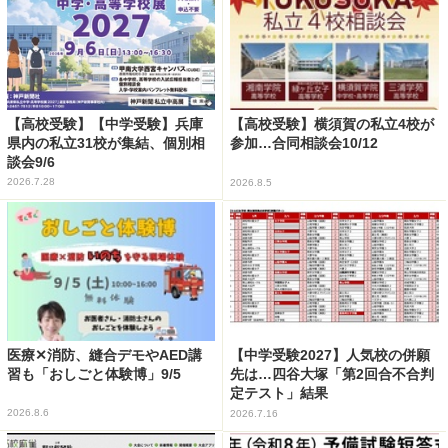
【高校受験】【中学受験】兵庫
【高校受験】横須賀の私立4校が
県内の私立31校が集結、個別相
参加…合同相談会10/12
談会9/6
2026.7.28
2026.8.5
医療✕消防、縫合デモやAED講
【中学受験2027】人気校の併願
習も「おしごと体験博」9/5
先は…四谷大塚「第2回合不合判
定テスト」結果
2026.8.6
2026.7.16