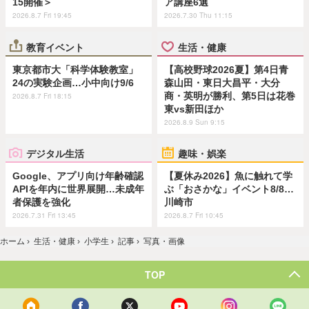
15開催＞
ア講座6選
2026.8.7 Fri 19:45
2026.7.30 Thu 11:15
教育イベント
生活・健康
東京都市大「科学体験教室」
【高校野球2026夏】第4日青
24の実験企画…小中向け9/6
森山田・東日大昌平・大分
商・英明が勝利、第5日は花巻
2026.8.7 Fri 18:15
東vs新田ほか
2026.8.9 Sun 9:15
デジタル生活
趣味・娯楽
Google、アプリ向け年齢確認
【夏休み2026】魚に触れて学
APIを年内に世界展開…未成年
ぶ「おさかな」イベント8/8…
者保護を強化
川崎市
2026.7.31 Fri 13:45
2026.8.7 Fri 10:45
ホーム
›
生活・健康
›
小学生
›
記事
›
写真・画像
TOP