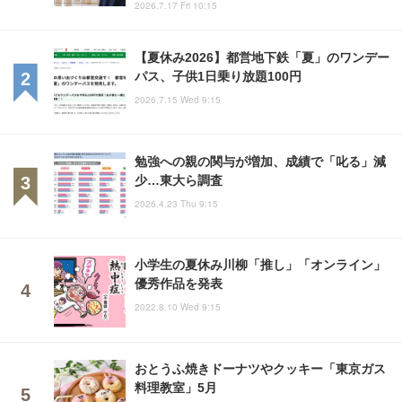
2026.7.17 Fri 10:15
【夏休み2026】都営地下鉄「夏」のワンデー
パス、子供1日乗り放題100円
2026.7.15 Wed 9:15
勉強への親の関与が増加、成績で「叱る」減
少…東大ら調査
2026.4.23 Thu 9:15
小学生の夏休み川柳「推し」「オンライン」
優秀作品を発表
2022.8.10 Wed 9:15
おとうふ焼きドーナツやクッキー「東京ガス
料理教室」5月