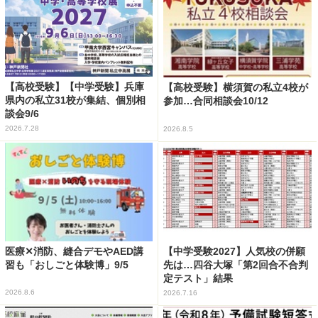
【高校受験】【中学受験】兵庫
【高校受験】横須賀の私立4校が
県内の私立31校が集結、個別相
参加…合同相談会10/12
談会9/6
2026.7.28
2026.8.5
医療✕消防、縫合デモやAED講
【中学受験2027】人気校の併願
習も「おしごと体験博」9/5
先は…四谷大塚「第2回合不合判
定テスト」結果
2026.8.6
2026.7.16