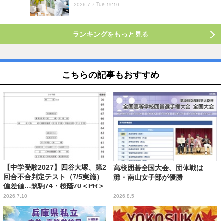
2026.7.7 Tue 19:10
ランキングをもっと見る
こちらの記事もおすすめ
【中学受験2027】四谷大塚、第2
高校囲碁全国大会、団体戦は
回合不合判定テスト（7/5実施）
灘・南山女子部が優勝
偏差値…筑駒74・桜蔭70＜PR＞
2026.7.10
2026.8.5