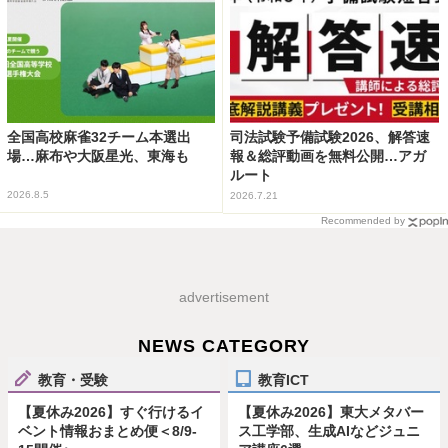
全国高校麻雀32チーム本選出
司法試験予備試験2026、解答速
場…麻布や大阪星光、東海も
報＆総評動画を無料公開…アガ
ルート
2026.8.5
2026.7.21
Recommended by
advertisement
NEWS CATEGORY
教育・受験
教育ICT
【夏休み2026】すぐ行けるイ
【夏休み2026】東大メタバー
ベント情報おまとめ便＜8/9-
ス工学部、生成AIなどジュニ