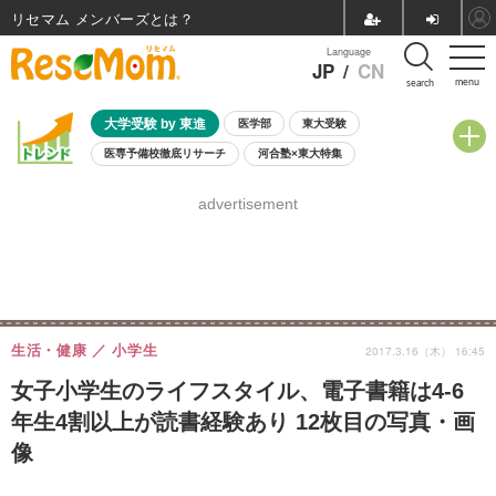
リセマム メンバーズ
Language
JP
/
CN
menu
search
大学受験 by 東進
医学部
東大受験
医専予備校徹底リサーチ
河合塾×東大特集
親子で考える大学選び
高校受験
中学受験
小学校受験
advertisement
共通テスト
夏休み
8月開催学校説明会・相談会
8月開催イベント・WS
全国公立高校 過去問
人気記事
自由研究教材（小学生向け）
自由研究教材（中学生向け）
ランキング
生活・健康
小学生
2017.3.16（木） 16:45
女子小学生のライフスタイル、電子書籍は4-6
年生4割以上が読書経験あり 12枚目の写真・画
像