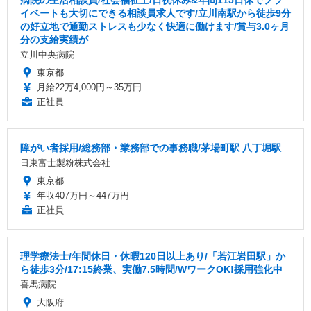
イベートも大切にできる相談員求人です/立川南駅から徒歩9分
の好立地で通勤ストレスも少なく快適に働けます/賞与3.0ヶ月
分の支給実績が
立川中央病院
東京都
月給22万4,000円～35万円
正社員
障がい者採用/総務部・業務部での事務職/茅場町駅 八丁堀駅
日東富士製粉株式会社
東京都
年収407万円～447万円
正社員
理学療法士/年間休日・休暇120日以上あり/「若江岩田駅」か
ら徒歩3分/17:15終業、実働7.5時間/WワークOK!採用強化中
喜馬病院
大阪府