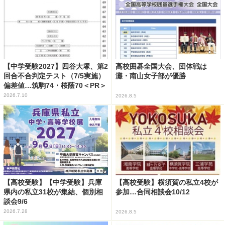
【中学受験2027】四谷大塚、第2
高校囲碁全国大会、団体戦は
回合不合判定テスト（7/5実施）
灘・南山女子部が優勝
偏差値…筑駒74・桜蔭70＜PR＞
2026.7.10
2026.8.5
【高校受験】【中学受験】兵庫
【高校受験】横須賀の私立4校が
県内の私立31校が集結、個別相
参加…合同相談会10/12
談会9/6
2026.7.28
2026.8.5