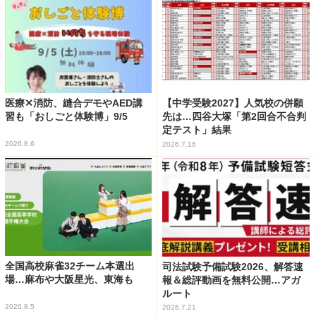
医療✕消防、縫合デモやAED講
【中学受験2027】人気校の併願
習も「おしごと体験博」9/5
先は…四谷大塚「第2回合不合判
定テスト」結果
2026.8.6
2026.7.16
全国高校麻雀32チーム本選出
司法試験予備試験2026、解答速
場…麻布や大阪星光、東海も
報＆総評動画を無料公開…アガ
ルート
2026.8.5
2026.7.21