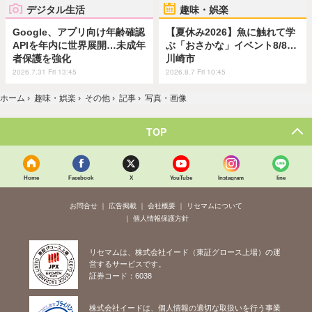
デジタル生活
趣味・娯楽
Google、アプリ向け年齢確認
【夏休み2026】魚に触れて学
APIを年内に世界展開…未成年
ぶ「おさかな」イベント8/8…
者保護を強化
川崎市
2026.7.31 Fri 13:45
2026.8.7 Fri 10:45
ホーム
›
趣味・娯楽
›
その他
›
記事
›
写真・画像
TOP
Home
Facebook
X
YouTube
Instagram
line
お問合せ
広告掲載
会社概要
リセマムについて
個人情報保護方針
リセマムは、株式会社イード（東証グロース上場）の運
営するサービスです。
証券コード：6038
株式会社イードは、個人情報の適切な取扱いを行う事業