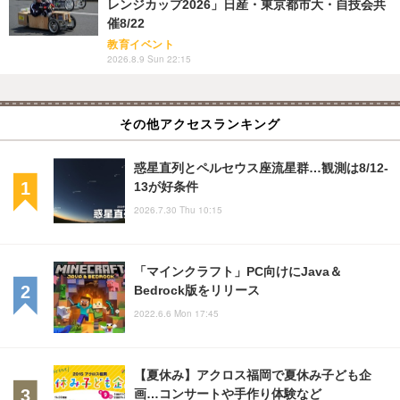
レンジカップ2026」日産・東京都市大・自技会共
催8/22
教育イベント
2026.8.9 Sun 22:15
その他アクセスランキング
惑星直列とペルセウス座流星群…観測は8/12-
13が好条件
2026.7.30 Thu 10:15
「マインクラフト」PC向けにJava＆
Bedrock版をリリース
2022.6.6 Mon 17:45
【夏休み】アクロス福岡で夏休み子ども企
画…コンサートや手作り体験など