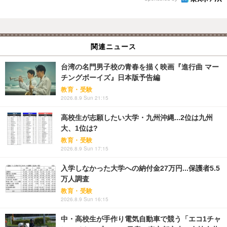
関連ニュース
台湾の名門男子校の青春を描く映画『進行曲 マー
チングボーイズ』日本版予告編
教育・受験
2026.8.9 Sun 21:15
高校生が志願したい大学・九州沖縄...2位は九州
大、1位は?
教育・受験
2026.8.9 Sun 17:15
入学しなかった大学への納付金27万円...保護者5.5
万人調査
教育・受験
2026.8.9 Sun 16:15
中・高校生が手作り電気自動車で競う「エコ1チャ