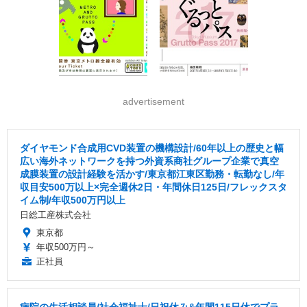
advertisement
ダイヤモンド合成用CVD装置の機構設計/60年以上の歴史と幅
広い海外ネットワークを持つ外資系商社グループ企業で真空
成膜装置の設計経験を活かす/東京都江東区勤務・転勤なし/年
収目安500万以上×完全週休2日・年間休日125日/フレックスタ
イム制/年収500万円以上
日総工産株式会社
東京都
年収500万円～
正社員
病院の生活相談員/社会福祉士/日祝休み&年間115日休でプラ