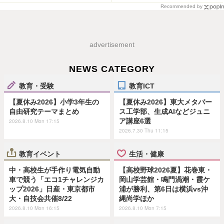
Recommended by
advertisement
NEWS CATEGORY
教育・受験
教育ICT
【夏休み2026】小学3年生の
【夏休み2026】東大メタバー
自由研究テーマまとめ
ス工学部、生成AIなどジュニ
ア講座6選
2026.8.10 Mon 17:15
2026.7.30 Thu 11:15
教育イベント
生活・健康
中・高校生が手作り電気自動
【高校野球2026夏】花巻東・
車で競う「エコ1チャレンジカ
岡山学芸館・鳴門渦潮・霞ケ
ップ2026」日産・東京都市
浦が勝利、第6日は横浜vs沖
大・自技会共催8/22
縄尚学ほか
2026.8.10 Mon 16:15
2026.8.10 Mon 7:15