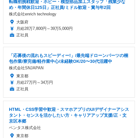
転職初挑戦歓迎・ホビー・模型部品加工スタッフ「残業少な
め・年間休日125日」正社員/ミドル歓迎・賞与年2回
株式会社enrich technology
大阪府
月給28万7,800円～39万5,000円
正社員
「応募後の流れもスピーディー!」/最先端ドローンパーツの梱
包作業/寮完備/軽作業中心/未経験OK/20〜30代活躍中
株式会社SNJAPAN
東京都
月給27万円～34万円
正社員
HTML・CSS学習中歓迎・スマホアプリのUIデザイナーアシス
タント・センスを活かしたい方・キャリアアップ支援/正・文
京区本郷
ベンタス株式会社
東京都