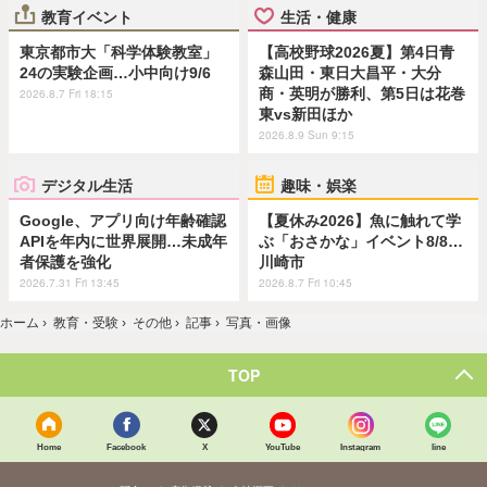
教育イベント
生活・健康
東京都市大「科学体験教室」
【高校野球2026夏】第4日青
24の実験企画…小中向け9/6
森山田・東日大昌平・大分
商・英明が勝利、第5日は花巻
2026.8.7 Fri 18:15
東vs新田ほか
2026.8.9 Sun 9:15
デジタル生活
趣味・娯楽
Google、アプリ向け年齢確認
【夏休み2026】魚に触れて学
APIを年内に世界展開…未成年
ぶ「おさかな」イベント8/8…
者保護を強化
川崎市
2026.7.31 Fri 13:45
2026.8.7 Fri 10:45
ホーム
›
教育・受験
›
その他
›
記事
›
写真・画像
TOP
Home
Facebook
X
YouTube
Instagram
line