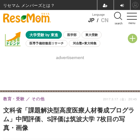
リセマム メンバーズ
Language
JP
/
CN
menu
search
大学受験 by 東進
医学部
東大受験
医専予備校徹底リサーチ
河合塾×東大特集
親子で考える大学選び
高校受験
中学受験
小学校受験
advertisement
共通テスト
夏休み
8月開催学校説明会・相談会
8月開催イベント・WS
全国公立高校 過去問
人気記事
自由研究教材（小学生向け）
自由研究教材（中学生向け）
ランキング
教育・受験
その他
2017.3.17（金） 20:45
文科省「課題解決型高度医療人材養成プログラ
ム」中間評価、S評価は筑波大学 7枚目の写
真・画像