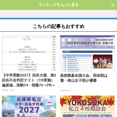
ランキングをもっと見る
こちらの記事もおすすめ
【中学受験2027】四谷大塚、第2
高校囲碁全国大会、団体戦は
回合不合判定テスト（7/5実施）
灘・南山女子部が優勝
偏差値…筑駒74・桜蔭70＜PR＞
2026.7.10
2026.8.5