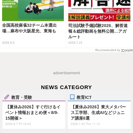
全国高校麻雀32チーム本選出
司法試験予備試験2026、解答速
場…麻布や大阪星光、東海も
報＆総評動画を無料公開…アガ
ルート
2026.8.5
2026.7.21
Recommended by
advertisement
NEWS CATEGORY
教育・受験
教育ICT
【夏休み2026】すぐ行けるイ
【夏休み2026】東大メタバー
ベント情報おまとめ便＜8/9-
ス工学部、生成AIなどジュニ
15開催＞
ア講座6選
2026.8.7 Fri 19:45
2026.7.30 Thu 11:15