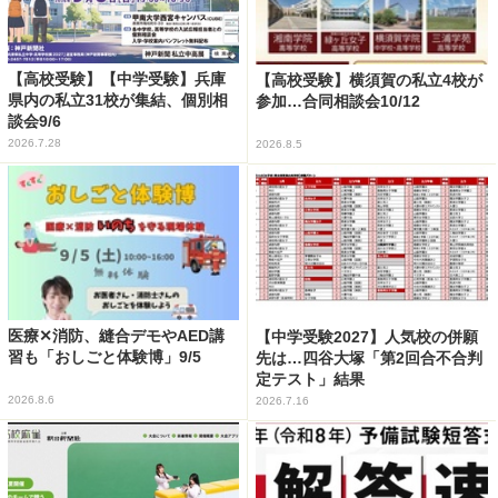
【高校受験】【中学受験】兵庫
【高校受験】横須賀の私立4校が
県内の私立31校が集結、個別相
参加…合同相談会10/12
談会9/6
2026.7.28
2026.8.5
医療✕消防、縫合デモやAED講
【中学受験2027】人気校の併願
習も「おしごと体験博」9/5
先は…四谷大塚「第2回合不合判
定テスト」結果
2026.8.6
2026.7.16