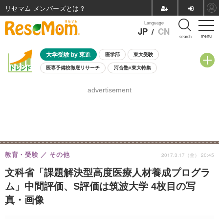
リセマム メンバーズ
Language
JP
/
CN
menu
search
大学受験 by 東進
医学部
東大受験
医専予備校徹底リサーチ
河合塾×東大特集
親子で考える大学選び
高校受験
中学受験
小学校受験
advertisement
共通テスト
夏休み
8月開催学校説明会・相談会
8月開催イベント・WS
全国公立高校 過去問
人気記事
自由研究教材（小学生向け）
自由研究教材（中学生向け）
ランキング
教育・受験
その他
2017.3.17（金） 20:45
文科省「課題解決型高度医療人材養成プログラ
ム」中間評価、S評価は筑波大学 4枚目の写
真・画像