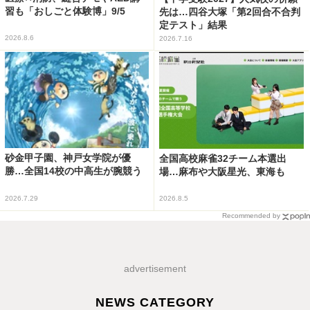
習も「おしごと体験博」9/5
先は…四谷大塚「第2回合不合判
定テスト」結果
2026.8.6
2026.7.16
砂金甲子園、神戸女学院が優
全国高校麻雀32チーム本選出
勝…全国14校の中高生が腕競う
場…麻布や大阪星光、東海も
2026.7.29
2026.8.5
Recommended by
advertisement
NEWS CATEGORY