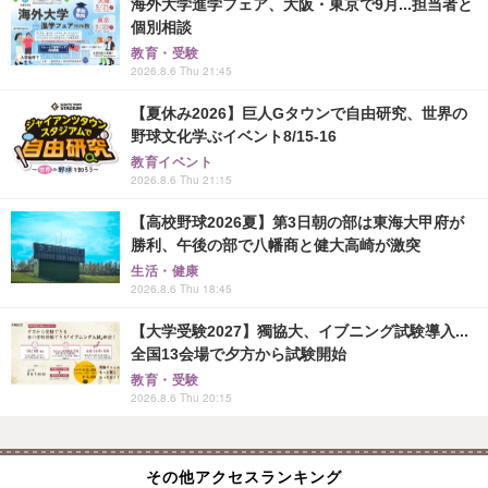
海外大学進学フェア、大阪・東京で9月...担当者と
個別相談
教育・受験
2026.8.6 Thu 21:45
【夏休み2026】巨人Gタウンで自由研究、世界の
野球文化学ぶイベント8/15-16
教育イベント
2026.8.6 Thu 21:15
【高校野球2026夏】第3日朝の部は東海大甲府が
勝利、午後の部で八幡商と健大高崎が激突
生活・健康
2026.8.6 Thu 18:45
【大学受験2027】獨協大、イブニング試験導入...
全国13会場で夕方から試験開始
教育・受験
2026.8.6 Thu 20:15
その他アクセスランキング