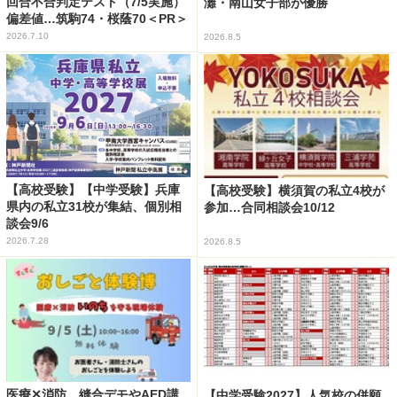
回合不合判定テスト（7/5実施）
灘・南山女子部が優勝
偏差値…筑駒74・桜蔭70＜PR＞
2026.7.10
2026.8.5
【高校受験】【中学受験】兵庫
【高校受験】横須賀の私立4校が
県内の私立31校が集結、個別相
参加…合同相談会10/12
談会9/6
2026.7.28
2026.8.5
医療✕消防、縫合デモやAED講
【中学受験2027】人気校の併願