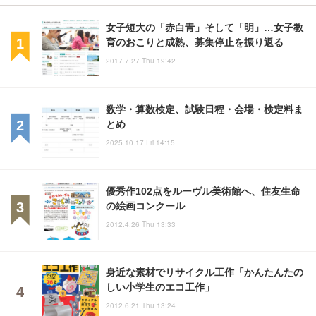
女子短大の「赤白青」そして「明」…女子教
育のおこりと成熟、募集停止を振り返る
2017.7.27 Thu 19:42
数学・算数検定、試験日程・会場・検定料ま
とめ
2025.10.17 Fri 14:15
優秀作102点をルーヴル美術館へ、住友生命
の絵画コンクール
2012.4.26 Thu 13:33
身近な素材でリサイクル工作「かんたんたの
しい小学生のエコ工作」
2012.6.21 Thu 13:24