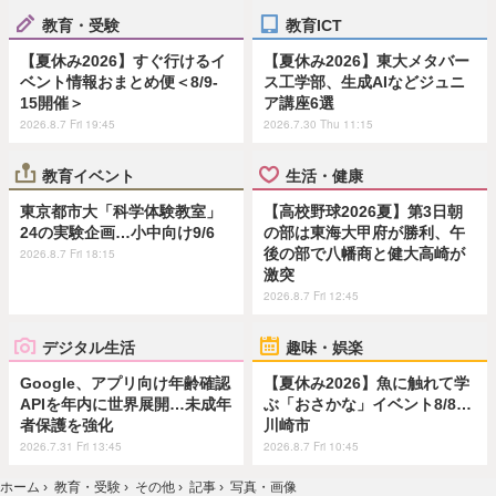
教育・受験
教育ICT
【夏休み2026】すぐ行けるイ
【夏休み2026】東大メタバー
ベント情報おまとめ便＜8/9-
ス工学部、生成AIなどジュニ
15開催＞
ア講座6選
2026.8.7 Fri 19:45
2026.7.30 Thu 11:15
教育イベント
生活・健康
東京都市大「科学体験教室」
【高校野球2026夏】第3日朝
24の実験企画…小中向け9/6
の部は東海大甲府が勝利、午
後の部で八幡商と健大高崎が
2026.8.7 Fri 18:15
激突
2026.8.7 Fri 12:45
デジタル生活
趣味・娯楽
Google、アプリ向け年齢確認
【夏休み2026】魚に触れて学
APIを年内に世界展開…未成年
ぶ「おさかな」イベント8/8…
者保護を強化
川崎市
2026.7.31 Fri 13:45
2026.8.7 Fri 10:45
ホーム
›
教育・受験
›
その他
›
記事
›
写真・画像