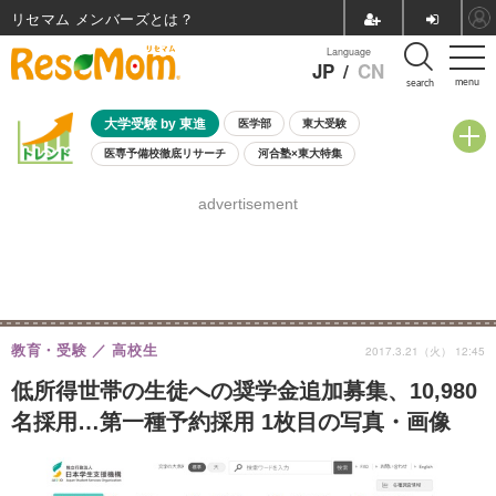
リセマム メンバーズ
Language
JP
/
CN
menu
search
大学受験 by 東進
医学部
東大受験
医専予備校徹底リサーチ
河合塾×東大特集
親子で考える大学選び
高校受験
中学受験
小学校受験
advertisement
共通テスト
夏休み
8月開催学校説明会・相談会
8月開催イベント・WS
全国公立高校 過去問
人気記事
自由研究教材（小学生向け）
自由研究教材（中学生向け）
ランキング
教育・受験
高校生
2017.3.21（火） 12:45
低所得世帯の生徒への奨学金追加募集、10,980
名採用…第一種予約採用 1枚目の写真・画像