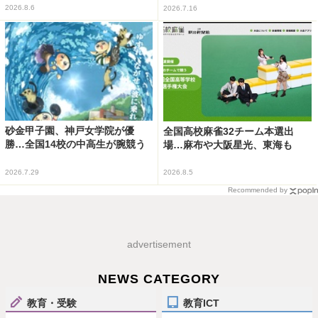
2026.8.6
2026.7.16
砂金甲子園、神戸女学院が優
全国高校麻雀32チーム本選出
勝…全国14校の中高生が腕競う
場…麻布や大阪星光、東海も
2026.7.29
2026.8.5
Recommended by
advertisement
NEWS CATEGORY
教育・受験
教育ICT