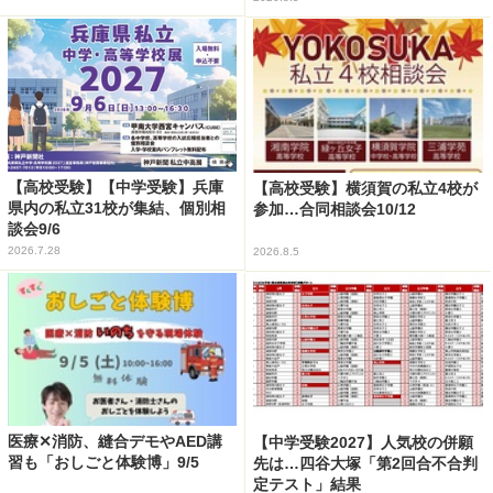
【高校受験】【中学受験】兵庫
【高校受験】横須賀の私立4校が
県内の私立31校が集結、個別相
参加…合同相談会10/12
談会9/6
2026.7.28
2026.8.5
医療✕消防、縫合デモやAED講
【中学受験2027】人気校の併願
習も「おしごと体験博」9/5
先は…四谷大塚「第2回合不合判
定テスト」結果