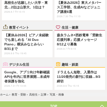
高校生が志願したい大学・東
【夏休み2026】東大メタバー
北…2位は山形大、1位は？
ス工学部、生成AIなどジュニ
ア講座6選
2026.8.7 Fri 10:15
2026.7.30 Thu 11:15
教育イベント
生活・健康
【夏休み2026】ピアノ未経験
森永ラムネ×西鉄電車「受験生
でも楽しめる「AI Duo
応援列車」応援メッセージ
Piano」横浜みなとみらい
8/12より募集
8/31まで
2026.8.7 Fri 9:15
2026.8.6 Thu 19:45
デジタル生活
趣味・娯楽
Google、アプリ向け年齢確認
ドラえもん短歌、入選作は
APIを年内に世界展開…未成年
11/20発売の新刊に収録…9/3
者保護を強化
締切
2026.7.31 Fri 13:45
2026.8.6 Thu 15:15
ホーム
›
教育・受験
›
高校生
›
記事
›
写真・画像
TOP