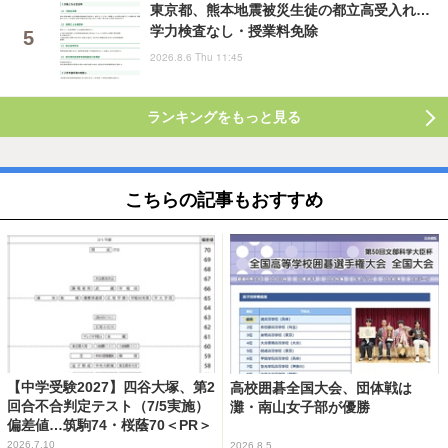
東京都、熊本地震被災生徒の都立高受入れ…
学力検査なし・授業料免除
2026.8.6 Thu 11:45
ランキングをもっと見る
こちらの記事もおすすめ
【中学受験2027】四谷大塚、第2
高校囲碁全国大会、団体戦は
回合不合判定テスト（7/5実施）
灘・南山女子部が優勝
偏差値…筑駒74・桜蔭70＜PR＞
2026.7.10
2026.8.5