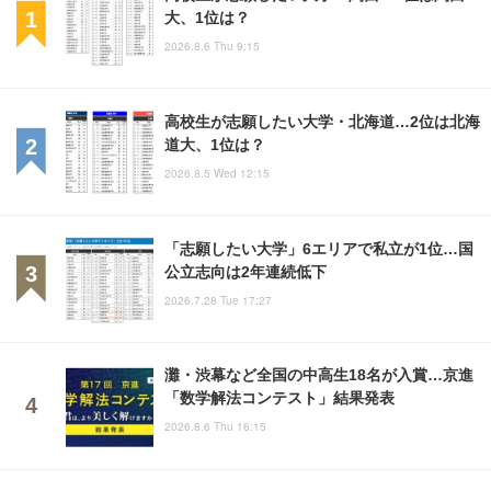
大、1位は？
2026.8.6 Thu 9:15
高校生が志願したい大学・北海道…2位は北海
道大、1位は？
2026.8.5 Wed 12:15
「志願したい大学」6エリアで私立が1位…国
公立志向は2年連続低下
2026.7.28 Tue 17:27
灘・渋幕など全国の中高生18名が入賞…京進
「数学解法コンテスト」結果発表
2026.8.6 Thu 16:15