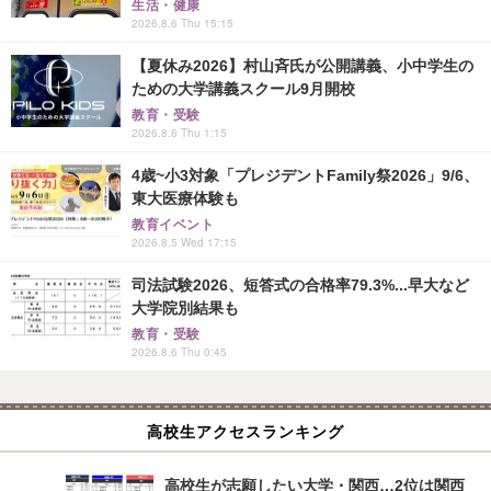
生活・健康
2026.8.6 Thu 15:15
【夏休み2026】村山斉氏が公開講義、小中学生の
ための大学講義スクール9月開校
教育・受験
2026.8.6 Thu 1:15
4歳~小3対象「プレジデントFamily祭2026」9/6、
東大医療体験も
教育イベント
2026.8.5 Wed 17:15
司法試験2026、短答式の合格率79.3%...早大など
大学院別結果も
教育・受験
2026.8.6 Thu 0:45
高校生アクセスランキング
高校生が志願したい大学・関西…2位は関西