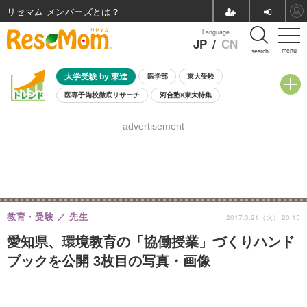
リセマム メンバーズ
Language
JP
/
CN
menu
search
大学受験 by 東進
医学部
東大受験
医専予備校徹底リサーチ
河合塾×東大特集
親子で考える大学選び
高校受験
中学受験
小学校受験
advertisement
共通テスト
夏休み
8月開催学校説明会・相談会
8月開催イベント・WS
全国公立高校 過去問
人気記事
自由研究教材（小学生向け）
自由研究教材（中学生向け）
ランキング
教育・受験
先生
2017.3.21（火） 20:15
愛知県、環境教育の「協働授業」づくりハンド
ブックを公開 3枚目の写真・画像