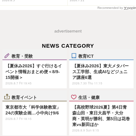
2026.8.5
2026.7.21
Recommended by
advertisement
NEWS CATEGORY
教育・受験
教育ICT
【夏休み2026】すぐ行けるイ
【夏休み2026】東大メタバー
ベント情報おまとめ便＜8/9-
ス工学部、生成AIなどジュニ
15開催＞
ア講座6選
2026.8.7 Fri 19:45
2026.7.30 Thu 11:15
教育イベント
生活・健康
東京都市大「科学体験教室」
【高校野球2026夏】第4日青
24の実験企画…小中向け9/6
森山田・東日大昌平・大分
商・英明が勝利、第5日は花巻
2026.8.7 Fri 18:15
東vs新田ほか
2026.8.9 Sun 9:15