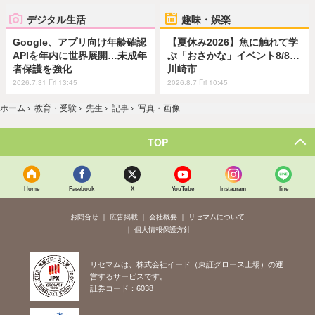
デジタル生活
趣味・娯楽
Google、アプリ向け年齢確認
【夏休み2026】魚に触れて学
APIを年内に世界展開…未成年
ぶ「おさかな」イベント8/8…
者保護を強化
川崎市
2026.7.31 Fri 13:45
2026.8.7 Fri 10:45
ホーム
›
教育・受験
›
先生
›
記事
›
写真・画像
TOP
Home
Facebook
X
YouTube
Instagram
line
お問合せ
広告掲載
会社概要
リセマムについて
個人情報保護方針
リセマムは、株式会社イード（東証グロース上場）の運
営するサービスです。
証券コード：6038