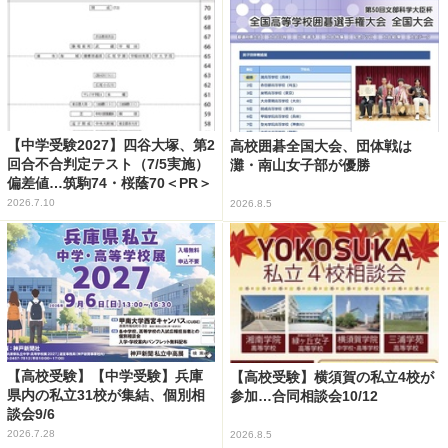
【中学受験2027】四谷大塚、第2
高校囲碁全国大会、団体戦は
回合不合判定テスト（7/5実施）
灘・南山女子部が優勝
偏差値…筑駒74・桜蔭70＜PR＞
2026.7.10
2026.8.5
【高校受験】【中学受験】兵庫
【高校受験】横須賀の私立4校が
県内の私立31校が集結、個別相
参加…合同相談会10/12
談会9/6
2026.7.28
2026.8.5