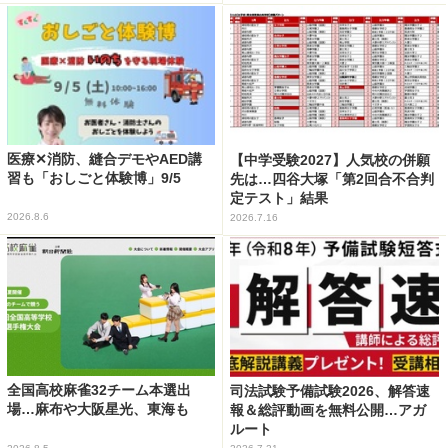
医療✕消防、縫合デモやAED講
【中学受験2027】人気校の併願
習も「おしごと体験博」9/5
先は…四谷大塚「第2回合不合判
定テスト」結果
2026.8.6
2026.7.16
全国高校麻雀32チーム本選出
司法試験予備試験2026、解答速
場…麻布や大阪星光、東海も
報＆総評動画を無料公開…アガ
ルート