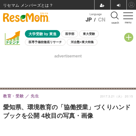
リセマム メンバーズ
Language
JP
/
CN
menu
search
大学受験 by 東進
医学部
東大受験
医専予備校徹底リサーチ
河合塾×東大特集
親子で考える大学選び
高校受験
中学受験
小学校受験
advertisement
共通テスト
夏休み
8月開催学校説明会・相談会
8月開催イベント・WS
全国公立高校 過去問
人気記事
自由研究教材（小学生向け）
自由研究教材（中学生向け）
ランキング
教育・受験
先生
2017.3.21（火） 20:15
愛知県、環境教育の「協働授業」づくりハンド
ブックを公開 4枚目の写真・画像