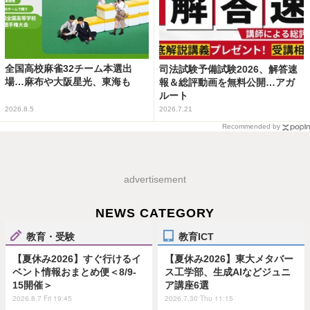
全国高校麻雀32チーム本選出
司法試験予備試験2026、解答速
場…麻布や大阪星光、東海も
報＆総評動画を無料公開…アガ
ルート
2026.8.5
2026.7.21
Recommended by
advertisement
NEWS CATEGORY
教育・受験
教育ICT
【夏休み2026】すぐ行けるイ
【夏休み2026】東大メタバー
ベント情報おまとめ便＜8/9-
ス工学部、生成AIなどジュニ
15開催＞
ア講座6選
2026.8.7 Fri 19:45
2026.7.30 Thu 11:15