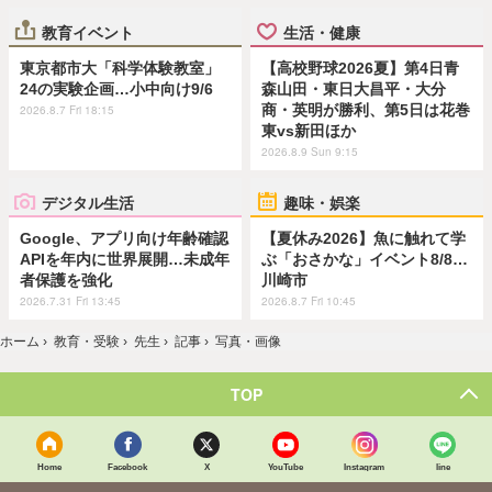
教育イベント
生活・健康
東京都市大「科学体験教室」
【高校野球2026夏】第4日青
24の実験企画…小中向け9/6
森山田・東日大昌平・大分
商・英明が勝利、第5日は花巻
2026.8.7 Fri 18:15
東vs新田ほか
2026.8.9 Sun 9:15
デジタル生活
趣味・娯楽
Google、アプリ向け年齢確認
【夏休み2026】魚に触れて学
APIを年内に世界展開…未成年
ぶ「おさかな」イベント8/8…
者保護を強化
川崎市
2026.7.31 Fri 13:45
2026.8.7 Fri 10:45
ホーム
›
教育・受験
›
先生
›
記事
›
写真・画像
TOP
Home
Facebook
X
YouTube
Instagram
line