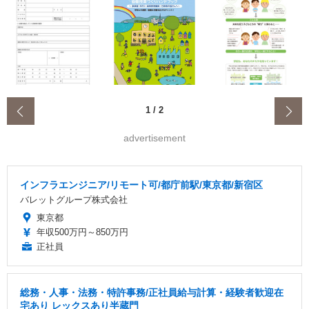
‹
1
/
2
advertisement
インフラエンジニア/リモート可/都庁前駅/東京都/新宿区
バレットグループ株式会社
東京都
年収500万円～850万円
正社員
総務・人事・法務・特許事務/正社員給与計算・経験者歓迎在
宅あり レックスあり半蔵門