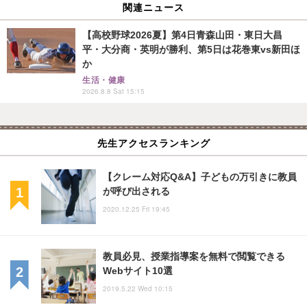
関連ニュース
【高校野球2026夏】第4日青森山田・東日大昌
平・大分商・英明が勝利、第5日は花巻東vs新田ほ
か
生活・健康
2026.8.8 Sat 15:15
先生アクセスランキング
【クレーム対応Q&A】子どもの万引きに教員
が呼び出される
2020.12.25 Fri 19:45
教員必見、授業指導案を無料で閲覧できる
Webサイト10選
2019.5.22 Wed 10:15