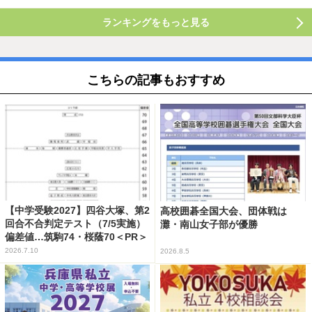
ランキングをもっと見る
こちらの記事もおすすめ
【中学受験2027】四谷大塚、第2
高校囲碁全国大会、団体戦は
回合不合判定テスト（7/5実施）
灘・南山女子部が優勝
偏差値…筑駒74・桜蔭70＜PR＞
2026.7.10
2026.8.5