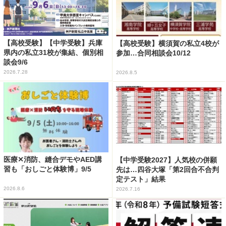
【高校受験】【中学受験】兵庫
【高校受験】横須賀の私立4校が
県内の私立31校が集結、個別相
参加…合同相談会10/12
談会9/6
2026.7.28
2026.8.5
医療✕消防、縫合デモやAED講
【中学受験2027】人気校の併願
習も「おしごと体験博」9/5
先は…四谷大塚「第2回合不合判
定テスト」結果
2026.8.6
2026.7.16