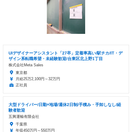
UIデザイナーアシスタント「27卒」定着率高い/駅チカ/IT・デ
ザイン系転職希望・未経験歓迎/台東区北上野1丁目
株式会社Meta Sales
東京都
月給25万2,100円～32万円
正社員
大型ドライバー/日勤×地場/週休2日制/手積み・手卸しなし/経
験者歓迎
五興運輸有限会社
千葉県
年収450万円～550万円