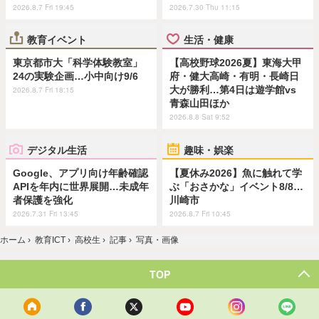
2026.8.7 Fri 19:45
2026.7.30 Thu 11:15
教育イベント
生活・健康
東京都市大「科学体験教室」
【高校野球2026夏】東海大甲
24の実験企画…小中向け9/6
府・健大高崎・有明・長崎日
大が勝利…第4日は遊学館vs
2026.8.7 Fri 18:15
青森山田ほか
2026.8.8 Sat 9:52
デジタル生活
趣味・娯楽
Google、アプリ向け年齢確認
【夏休み2026】魚に触れて学
APIを年内に世界展開…未成年
ぶ「おさかな」イベント8/8…
者保護を強化
川崎市
2026.7.31 Fri 13:45
2026.8.7 Fri 10:45
ホーム
›
教育ICT
›
高校生
›
記事
›
写真・画像
TOP