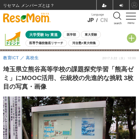
リセマム メンバーズ
Language
JP
/
CN
menu
search
大学受験 by 東進
医学部
東大受験
医専予備校徹底リサーチ
河合塾×東大特集
親子で考える大学選び
高校受験
中学受験
小学校受験
教育ICT
高校生
2017.3.22（水） 10:00
共通テスト
夏休み
8月開催学校説明会・相談会
8月開催イベント・WS
全国公立高校 過去問
人気記事
埼玉県立熊谷高等学校の課題探究学習「熊高ゼ
自由研究教材（小学生向け）
自由研究教材（中学生向け）
ランキング
ミ」にMOOC活用、伝統校の先進的な挑戦 3枚
目の写真・画像