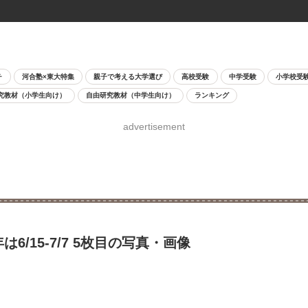
チ
河合塾×東大特集
親子で考える大学選び
高校受験
中学受験
小学校受
究教材（小学生向け）
自由研究教材（中学生向け）
ランキング
advertisement
/15-7/7 5枚目の写真・画像