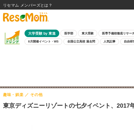
リセマム メンバーズ
大学受験 by 東進
医学部
東大受験
医専予備校徹底リサー
8月開催イベント・WS
全国公立高校 過去問
人気記事
自由研
趣味・娯楽
その他
東京ディズニーリゾートの七夕イベント、2017年は6