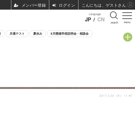
ログイン
こんにちは、ゲストさん
Language
JP
/
CN
menu
search
験
共通テスト
夏休み
8月開催学校説明会・相談会
2017.3.23（木） 11:45