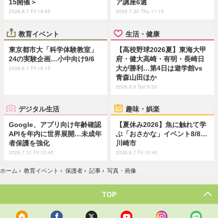
15開催＞
ア講座6選
2026.8.7 Fri 19:45
2026.7.30 Thu 11:15
教育イベント
生活・健康
東京都市大「科学体験教室」
【高校野球2026夏】東海大甲
24の実験企画…小中向け9/6
府・健大高崎・有明・長崎日
大が勝利…第4日は遊学館vs
2026.8.7 Fri 18:15
青森山田ほか
2026.8.8 Sat 9:52
デジタル生活
趣味・娯楽
Google、アプリ向け年齢確認
【夏休み2026】魚に触れて学
APIを年内に世界展開…未成年
ぶ「おさかな」イベント8/8…
者保護を強化
川崎市
2026.7.31 Fri 13:45
2026.8.7 Fri 10:45
ホーム
›
教育イベント
›
保護者
›
記事
›
写真・画像
TOP