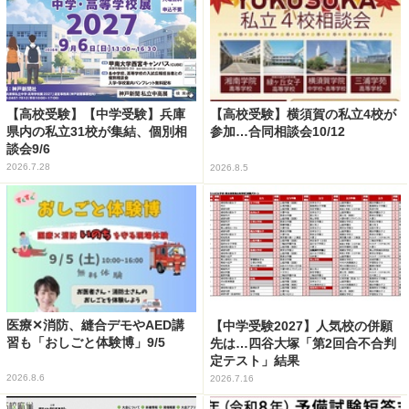
【高校受験】【中学受験】兵庫
【高校受験】横須賀の私立4校が
県内の私立31校が集結、個別相
参加…合同相談会10/12
談会9/6
2026.7.28
2026.8.5
医療✕消防、縫合デモやAED講
【中学受験2027】人気校の併願
習も「おしごと体験博」9/5
先は…四谷大塚「第2回合不合判
定テスト」結果
2026.8.6
2026.7.16