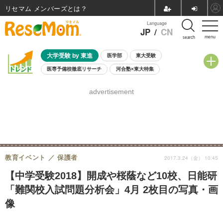
リセマム メンバーズ
Language
JP
/
CN
menu
search
大学受験 by 東進
医学部
東大受験
医専予備校徹底リサーチ
河合塾×東大特集
親子で考える大学選び
高校受験
中学受験
小学校受験
advertisement
共通テスト
夏休み
8月開催学校説明会・相談会
8月開催イベント・WS
全国公立高校 過去問
人気記事
自由研究教材（小学生向け）
自由研究教材（中学生向け）
ランキング
教育イベント
保護者
2017.3.24（金） 10:45
【中学受験2018】開成や桜蔭など10校、日能研
「難関校入試問題分析会」4月 2枚目の写真・画
像