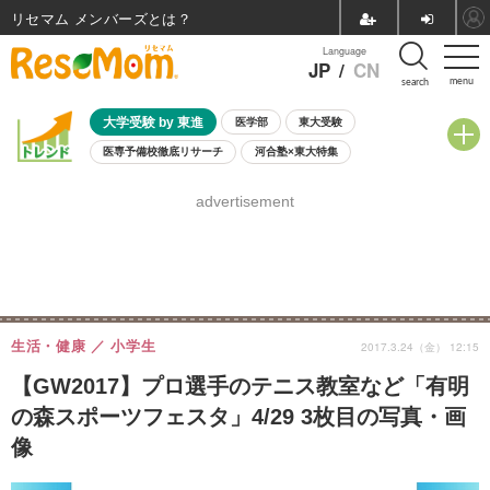
リセマム メンバーズ
Language
JP
/
CN
menu
search
大学受験 by 東進
医学部
東大受験
医専予備校徹底リサーチ
河合塾×東大特集
親子で考える大学選び
高校受験
中学受験
小学校受験
advertisement
共通テスト
夏休み
8月開催学校説明会・相談会
8月開催イベント・WS
全国公立高校 過去問
人気記事
自由研究教材（小学生向け）
自由研究教材（中学生向け）
ランキング
生活・健康
小学生
2017.3.24（金） 12:15
【GW2017】プロ選手のテニス教室など「有明
の森スポーツフェスタ」4/29 3枚目の写真・画
像