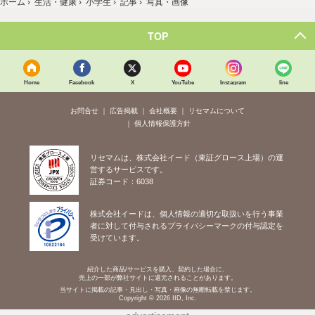
ホーム
›
生活・健康
›
小学生
›
記事
›
写真・画像
TOP
Home
Facebook
X
YouTube
Instagram
line
お問合せ
広告掲載
会社概要
リセマムについて
個人情報保護方針
リセマムは、株式会社イード（東証グロース上場）の運
営するサービスです。
証券コード：6038
株式会社イードは、個人情報の適切な取扱いを行う事業
者に対して付与されるプライバシーマークの付与認定を
受けています。
紹介した商品/サービスを購入、契約した場合に、
売上の一部が弊社サイトに還元されることがあります。
当サイトに掲載の記事・見出し・写真・画像の無断転載を禁じます。
Copyright © 2026 IID, Inc.