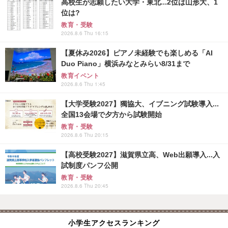
高校生が志願したい大学・東北...2位は山形大、1
位は?
教育・受験
2026.8.6 Thu 16:15
【夏休み2026】ピアノ未経験でも楽しめる「AI
Duo Piano」横浜みなとみらい8/31まで
教育イベント
2026.8.6 Thu 1:45
【大学受験2027】獨協大、イブニング試験導入...
全国13会場で夕方から試験開始
教育・受験
2026.8.6 Thu 20:15
【高校受験2027】滋賀県立高、Web出願導入...入
試制度パンフ公開
教育・受験
2026.8.6 Thu 20:45
小学生アクセスランキング