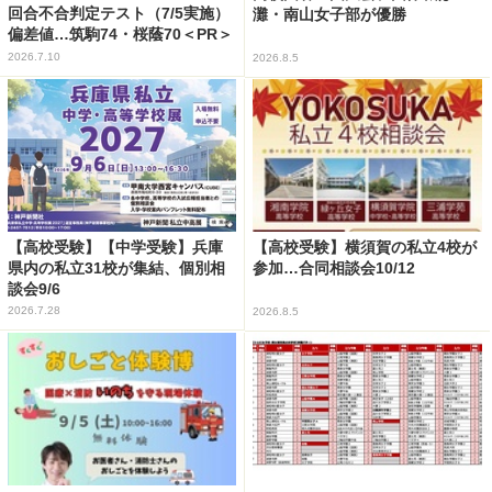
回合不合判定テスト（7/5実施）
灘・南山女子部が優勝
偏差値…筑駒74・桜蔭70＜PR＞
2026.7.10
2026.8.5
【高校受験】【中学受験】兵庫
【高校受験】横須賀の私立4校が
県内の私立31校が集結、個別相
参加…合同相談会10/12
談会9/6
2026.7.28
2026.8.5