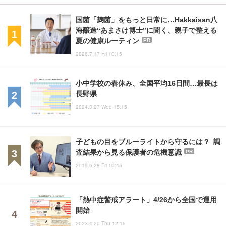
国菌「麹菌」をもっと日常に…Hakkaisan八
海醸造“あまさけ博士”に聞く、親子で整える
夏の健康ルーティン
PR
2026.7.17 Fri 10:15
小中学校の春休み、全国平均16日間…最長は
長野県
2024.3.27 Wed 15:15
子どもの目をブルーライトから守るには？ 調
査結果から見る保護者の危機意識
PR
2019.6.28 Fri 10:45
「熱中症警戒アラート」4/26から全国で運用
開始
2023.4.20 Thu 12:15