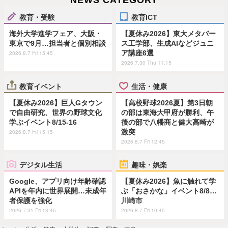
教育・受験
教育ICT
海外大学進学フェア、大阪・
【夏休み2026】東大メタバー
東京で9月…担当者と個別相談
ス工学部、生成AIなどジュニ
ア講座6選
2026.8.7 Fri 15:45
2026.7.30 Thu 11:15
教育イベント
生活・健康
【夏休み2026】巨人Gタウン
【高校野球2026夏】第3日朝
で自由研究、世界の野球文化
の部は東海大甲府が勝利、午
学ぶイベント8/15-16
後の部で八幡商と健大高崎が
激突
2026.8.7 Fri 15:15
2026.8.7 Fri 12:45
デジタル生活
趣味・娯楽
Google、アプリ向け年齢確認
【夏休み2026】魚に触れて学
APIを年内に世界展開…未成年
ぶ「おさかな」イベント8/8…
者保護を強化
川崎市
2026.7.31 Fri 13:45
2026.8.7 Fri 10:45