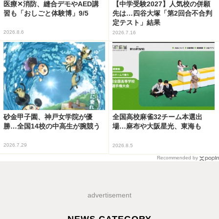
医療✕消防、縫合デモやAED講
【中学受験2027】人気校の併願
習も「おしごと体験博」9/5
先は…四谷大塚「第2回合不合判
定テスト」結果
2026.8.6
2026.7.16
砂金甲子園、神戸女学院が優
全国高校麻雀32チーム本選出
勝…全国14校の中高生が腕競う
場…麻布や大阪星光、東海も
2026.7.29
2026.8.5
Recommended by
advertisement
NEWS CATEGORY