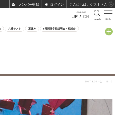
ログイン
こんにちは、ゲストさん
Language
JP
/
CN
menu
search
験
共通テスト
夏休み
8月開催学校説明会・相談会
2017.3.24（金） 19:15