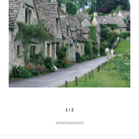
1
/
2
advertisement