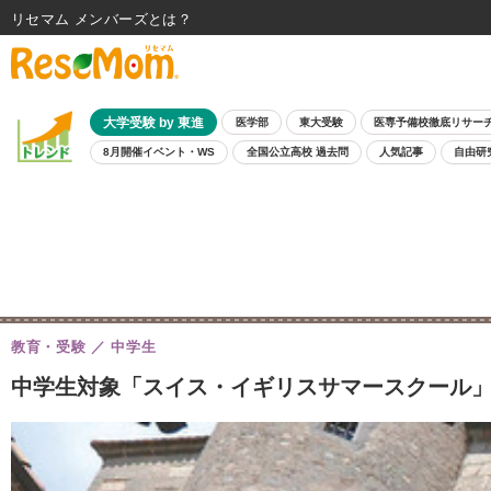
リセマム メンバーズ
大学受験 by 東進
医学部
東大受験
医専予備校徹底リサー
8月開催イベント・WS
全国公立高校 過去問
人気記事
自由研
教育・受験
中学生
中学生対象「スイス・イギリスサマースクール」