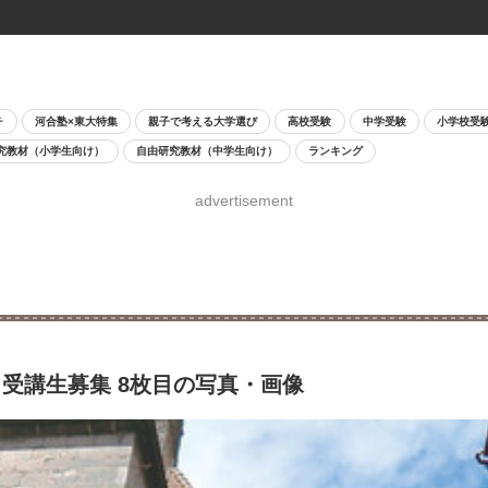
チ
河合塾×東大特集
親子で考える大学選び
高校受験
中学受験
小学校受
究教材（小学生向け）
自由研究教材（中学生向け）
ランキング
advertisement
受講生募集 8枚目の写真・画像