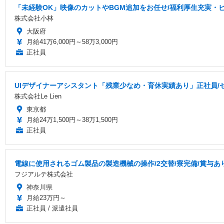
「未経験OK」映像のカットやBGM追加をお任せ/福利厚生充実・
株式会社小林
大阪府
月給41万6,000円～58万3,000円
正社員
UIデザイナーアシスタント「残業少なめ・育休実績あり」正社員/
株式会社Le Lien
東京都
月給24万1,500円～38万1,500円
正社員
電線に使用されるゴム製品の製造機械の操作/2交替/寮完備/賞与あり
フジアルテ株式会社
神奈川県
月給23万円～
正社員 / 派遣社員