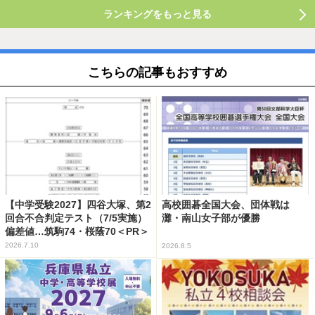
ランキングをもっと見る
こちらの記事もおすすめ
【中学受験2027】四谷大塚、第2
高校囲碁全国大会、団体戦は
回合不合判定テスト（7/5実施）
灘・南山女子部が優勝
偏差値…筑駒74・桜蔭70＜PR＞
2026.7.10
2026.8.5