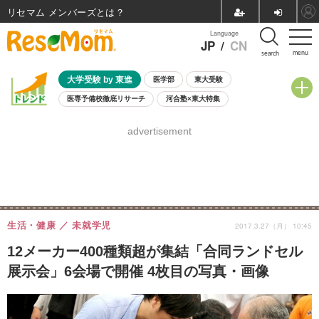
リセマム メンバーズ
Language
JP
/
CN
menu
search
大学受験 by 東進
医学部
東大受験
医専予備校徹底リサーチ
河合塾×東大特集
親子で考える大学選び
高校受験
中学受験
小学校受験
advertisement
共通テスト
夏休み
8月開催学校説明会・相談会
8月開催イベント・WS
全国公立高校 過去問
人気記事
自由研究教材（小学生向け）
自由研究教材（中学生向け）
ランキング
生活・健康
未就学児
2017.3.27（月） 10:45
12メーカー400種類超が集結「合同ランドセル
展示会」6会場で開催 4枚目の写真・画像