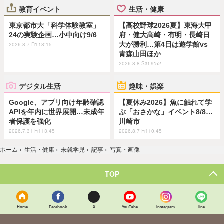
教育イベント
生活・健康
東京都市大「科学体験教室」
【高校野球2026夏】東海大甲
24の実験企画…小中向け9/6
府・健大高崎・有明・長崎日
大が勝利…第4日は遊学館vs
2026.8.7 Fri 18:15
青森山田ほか
2026.8.8 Sat 9:52
デジタル生活
趣味・娯楽
Google、アプリ向け年齢確認
【夏休み2026】魚に触れて学
APIを年内に世界展開…未成年
ぶ「おさかな」イベント8/8…
者保護を強化
川崎市
2026.7.31 Fri 13:45
2026.8.7 Fri 10:45
ホーム
›
生活・健康
›
未就学児
›
記事
›
写真・画像
TOP
Home
Facebook
X
YouTube
Instagram
line