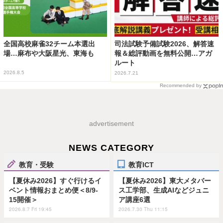
全国高校麻雀32チーム本選出
司法試験予備試験2026、解答速
場…麻布や大阪星光、東海も
報＆総評動画を無料公開…アガ
ルート
2026.8.5
2026.7.21
Recommended by
advertisement
NEWS CATEGORY
教育・受験
教育ICT
【夏休み2026】すぐ行けるイ
【夏休み2026】東大メタバー
ベント情報おまとめ便＜8/9-
ス工学部、生成AIなどジュニ
15開催＞
ア講座6選
2026.8.7 Fri 19:45
2026.7.30 Thu 11:15