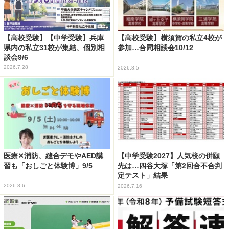
【高校受験】【中学受験】兵庫
【高校受験】横須賀の私立4校が
県内の私立31校が集結、個別相
参加…合同相談会10/12
談会9/6
2026.7.28
2026.8.5
医療✕消防、縫合デモやAED講
【中学受験2027】人気校の併願
習も「おしごと体験博」9/5
先は…四谷大塚「第2回合不合判
定テスト」結果
2026.8.6
2026.7.16