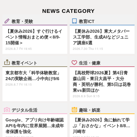
NEWS CATEGORY
教育・受験
教育ICT
【夏休み2026】すぐ行けるイ
【夏休み2026】東大メタバー
ベント情報おまとめ便＜8/9-
ス工学部、生成AIなどジュニ
15開催＞
ア講座6選
2026.8.7 Fri 19:45
2026.7.30 Thu 11:15
教育イベント
生活・健康
東京都市大「科学体験教室」
【高校野球2026夏】第4日青
24の実験企画…小中向け9/6
森山田・東日大昌平・大分
商・英明が勝利、第5日は花巻
2026.8.7 Fri 18:15
東vs新田ほか
2026.8.9 Sun 9:15
デジタル生活
趣味・娯楽
Google、アプリ向け年齢確認
【夏休み2026】魚に触れて学
APIを年内に世界展開…未成年
ぶ「おさかな」イベント8/8…
者保護を強化
川崎市