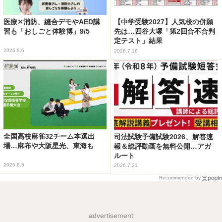
医療✕消防、縫合デモやAED講
【中学受験2027】人気校の併願
習も「おしごと体験博」9/5
先は…四谷大塚「第2回合不合判
定テスト」結果
2026.8.6
2026.7.16
全国高校麻雀32チーム本選出
司法試験予備試験2026、解答速
場…麻布や大阪星光、東海も
報＆総評動画を無料公開…アガ
ルート
2026.8.5
2026.7.21
Recommended by
advertisement