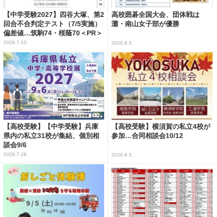
【中学受験2027】四谷大塚、第2
高校囲碁全国大会、団体戦は
回合不合判定テスト（7/5実施）
灘・南山女子部が優勝
偏差値…筑駒74・桜蔭70＜PR＞
2026.7.10
2026.8.5
【高校受験】【中学受験】兵庫
【高校受験】横須賀の私立4校が
県内の私立31校が集結、個別相
参加…合同相談会10/12
談会9/6
2026.7.28
2026.8.5