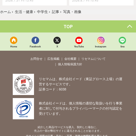
2026.7.31 Fri 13:45
2026.8.7 Fri 10:45
ホーム
›
生活・健康
›
中学生
›
記事
›
写真・画像
TOP
Home
Facebook
X
YouTube
Instagram
line
お問合せ
広告掲載
会社概要
リセマムについて
個人情報保護方針
リセマムは、株式会社イード（東証グロース上場）の運
営するサービスです。
証券コード：6038
株式会社イードは、個人情報の適切な取扱いを行う事業
者に対して付与されるプライバシーマークの付与認定を
受けています。
紹介した商品/サービスを購入、契約した場合に、
売上の一部が弊社サイトに還元されることがあります。
当サイトに掲載の記事・見出し・写真・画像の無断転載を禁じます。