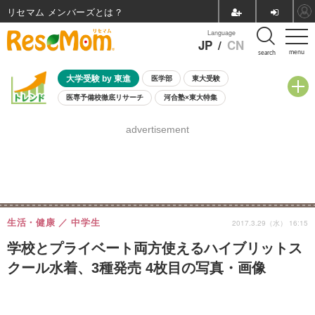
リセマム メンバーズ
Language
JP
/
CN
menu
search
大学受験 by 東進
医学部
東大受験
医専予備校徹底リサーチ
河合塾×東大特集
親子で考える大学選び
高校受験
中学受験
小学校受験
advertisement
共通テスト
夏休み
8月開催学校説明会・相談会
8月開催イベント・WS
全国公立高校 過去問
人気記事
自由研究教材（小学生向け）
自由研究教材（中学生向け）
ランキング
生活・健康
中学生
2017.3.29（水） 16:15
学校とプライベート両方使えるハイブリットス
クール水着、3種発売 4枚目の写真・画像