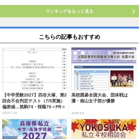
ランキングをもっと見る
こちらの記事もおすすめ
【中学受験2027】四谷大塚、第2
高校囲碁全国大会、団体戦は
回合不合判定テスト（7/5実施）
灘・南山女子部が優勝
偏差値…筑駒74・桜蔭70＜PR＞
2026.7.10
2026.8.5