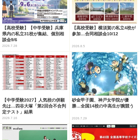
【高校受験】【中学受験】兵庫
【高校受験】横須賀の私立4校が
県内の私立31校が集結、個別相
参加…合同相談会10/12
談会9/6
2026.7.28
2026.8.5
【中学受験2027】人気校の併願
砂金甲子園、神戸女学院が優
先は…四谷大塚「第2回合不合判
勝…全国14校の中高生が腕競う
定テスト」結果
2026.7.16
2026.7.29