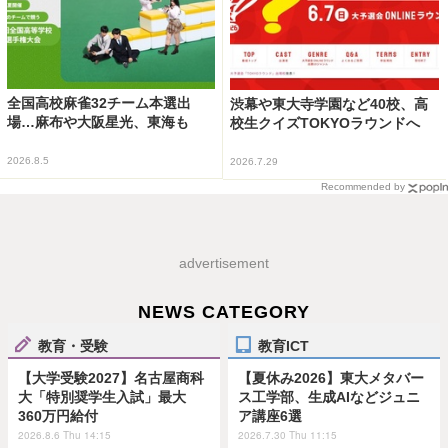
全国高校麻雀32チーム本選出
渋幕や東大寺学園など40校、高
場…麻布や大阪星光、東海も
校生クイズTOKYOラウンドへ
2026.8.5
2026.7.29
Recommended by
advertisement
NEWS CATEGORY
教育・受験
教育ICT
【大学受験2027】名古屋商科
【夏休み2026】東大メタバー
大「特別奨学生入試」最大
ス工学部、生成AIなどジュニ
360万円給付
ア講座6選
2026.8.6 Thu 14:15
2026.7.30 Thu 11:15