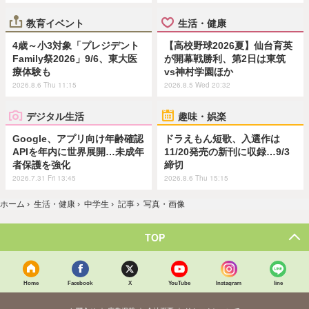
教育イベント
生活・健康
4歳～小3対象「プレジデント
【高校野球2026夏】仙台育英
Family祭2026」9/6、東大医
が開幕戦勝利、第2日は東筑
療体験も
vs神村学園ほか
2026.8.6 Thu 11:15
2026.8.5 Wed 20:32
デジタル生活
趣味・娯楽
Google、アプリ向け年齢確認
ドラえもん短歌、入選作は
APIを年内に世界展開…未成年
11/20発売の新刊に収録…9/3
者保護を強化
締切
2026.7.31 Fri 13:45
2026.8.6 Thu 15:15
ホーム
›
生活・健康
›
中学生
›
記事
›
写真・画像
TOP
Home
Facebook
X
YouTube
Instagram
line