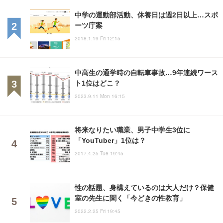
中学の運動部活動、休養日は週2日以上…スポ
ーツ庁案
2018.1.19 Fri 12:15
中高生の通学時の自転車事故…9年連続ワース
ト1位はどこ？
2023.9.11 Mon 16:15
将来なりたい職業、男子中学生3位に
「YouTuber」1位は？
2017.4.25 Tue 19:45
性の話題、身構えているのは大人だけ？保健
室の先生に聞く「今どきの性教育」
2022.2.25 Fri 19:45