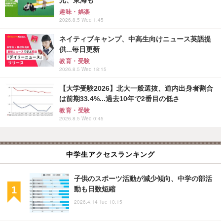
趣味・娯楽
2026.8.5 Wed 1:45
ネイティブキャンプ、中高生向けニュース英語提
供...毎日更新
教育・受験
2026.8.5 Wed 18:15
【大学受験2026】北大一般選抜、道内出身者割合
は前期33.4%...過去10年で2番目の低さ
教育・受験
2026.8.5 Wed 0:45
中学生アクセスランキング
子供のスポーツ活動が減少傾向、中学の部活
動も日数短縮
2026.4.14 Tue 10:15