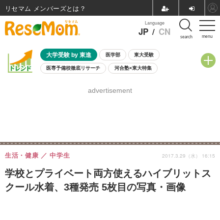
リセマム メンバーズ
Language
JP
/
CN
menu
search
大学受験 by 東進
医学部
東大受験
医専予備校徹底リサーチ
河合塾×東大特集
親子で考える大学選び
高校受験
中学受験
小学校受験
advertisement
共通テスト
夏休み
8月開催学校説明会・相談会
8月開催イベント・WS
全国公立高校 過去問
人気記事
自由研究教材（小学生向け）
自由研究教材（中学生向け）
ランキング
生活・健康
中学生
2017.3.29（水） 16:15
学校とプライベート両方使えるハイブリットス
クール水着、3種発売 5枚目の写真・画像