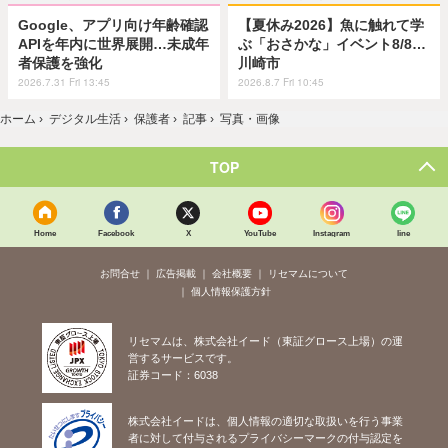
Google、アプリ向け年齢確認
【夏休み2026】魚に触れて学
APIを年内に世界展開…未成年
ぶ「おさかな」イベント8/8…
者保護を強化
川崎市
2026.7.31 Fri 13:45
2026.8.7 Fri 10:45
ホーム
›
デジタル生活
›
保護者
›
記事
›
写真・画像
TOP
Home
Facebook
X
YouTube
Instagram
line
お問合せ
広告掲載
会社概要
リセマムについて
個人情報保護方針
リセマムは、株式会社イード（東証グロース上場）の運
営するサービスです。
証券コード：6038
株式会社イードは、個人情報の適切な取扱いを行う事業
者に対して付与されるプライバシーマークの付与認定を