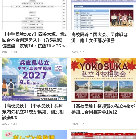
【中学受験2027】四谷大塚、第2
高校囲碁全国大会、団体戦は
回合不合判定テスト（7/5実施）
灘・南山女子部が優勝
偏差値…筑駒74・桜蔭70＜PR＞
2026.7.10
2026.8.5
【高校受験】【中学受験】兵庫
【高校受験】横須賀の私立4校が
県内の私立31校が集結、個別相
参加…合同相談会10/12
談会9/6
2026.7.28
2026.8.5