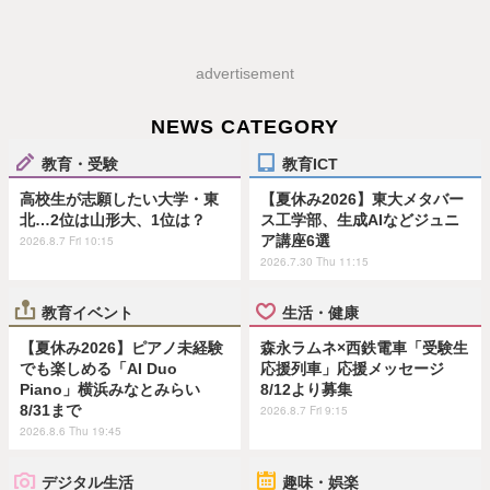
advertisement
NEWS CATEGORY
教育・受験
教育ICT
高校生が志願したい大学・東
【夏休み2026】東大メタバー
北…2位は山形大、1位は？
ス工学部、生成AIなどジュニ
ア講座6選
2026.8.7 Fri 10:15
2026.7.30 Thu 11:15
教育イベント
生活・健康
【夏休み2026】ピアノ未経験
森永ラムネ×西鉄電車「受験生
でも楽しめる「AI Duo
応援列車」応援メッセージ
Piano」横浜みなとみらい
8/12より募集
8/31まで
2026.8.7 Fri 9:15
2026.8.6 Thu 19:45
デジタル生活
趣味・娯楽