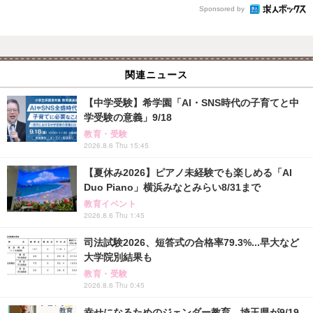
Sponsored by
関連ニュース
【中学受験】希学園「AI・SNS時代の子育てと中
学受験の意義」9/18
教育・受験
2026.8.6 Thu 15:45
【夏休み2026】ピアノ未経験でも楽しめる「AI
Duo Piano」横浜みなとみらい8/31まで
教育イベント
2026.8.6 Thu 1:45
司法試験2026、短答式の合格率79.3%...早大など
大学院別結果も
教育・受験
2026.8.6 Thu 0:45
幸せになるためのジェンダー教育、埼玉県が9/19