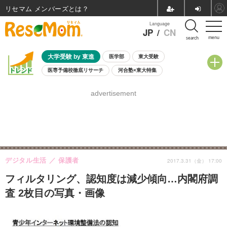
リセマム メンバーズ
Language
JP
/
CN
menu
search
大学受験 by 東進
医学部
東大受験
医専予備校徹底リサーチ
河合塾×東大特集
親子で考える大学選び
高校受験
中学受験
小学校受験
advertisement
共通テスト
夏休み
8月開催学校説明会・相談会
8月開催イベント・WS
全国公立高校 過去問
人気記事
自由研究教材（小学生向け）
自由研究教材（中学生向け）
ランキング
デジタル生活
保護者
2017.3.31（金） 17:00
フィルタリング、認知度は減少傾向…内閣府調
査 2枚目の写真・画像