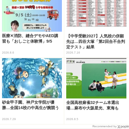
医療✕消防、縫合デモやAED講
【中学受験2027】人気校の併願
習も「おしごと体験博」9/5
先は…四谷大塚「第2回合不合判
定テスト」結果
2026.8.6
2026.7.16
砂金甲子園、神戸女学院が優
全国高校麻雀32チーム本選出
勝…全国14校の中高生が腕競う
場…麻布や大阪星光、東海も
2026.7.29
2026.8.5
Recommended by