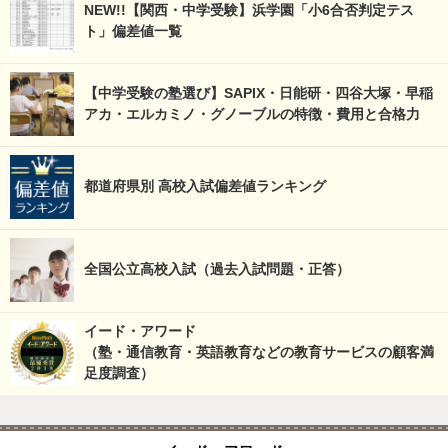
NEW!!【関西・中学受験】浜学園「小6合否判定テス
ト」偏差値一覧
【中学受験の塾選び】SAPIX・日能研・四谷大塚・早稲
アカ・エルカミノ・グノーブルの特徴・費用と合格力
都道府県別 高校入試偏差値ランキング
全国公立高校入試（過去入試問題・正答）
イード・アワード
（塾・通信教育・英語教育などの教育サービスの顧客満
足度調査）