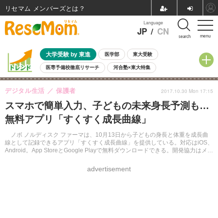
リセマム メンバーズ
Language
JP
/
CN
menu
search
大学受験 by 東進
医学部
東大受験
医専予備校徹底リサーチ
河合塾×東大特集
親子で考える大学選び
高校受験
中学受験
小学校受験
デジタル生活
保護者
2017.10.30 Mon 17:15
共通テスト
夏休み
8月開催学校説明会・相談会
スマホで簡単入力、子どもの未来身長予測も…
8月開催イベント・WS
全国公立高校 過去問
人気記事
無料アプリ「すくすく成長曲線」
自由研究教材（小学生向け）
自由研究教材（中学生向け）
ランキング
ノボ ノルディスク ファーマは、10月13日から子どもの身長と体重を成長曲
線として記録できるアプリ「すくすく成長曲線」を提供している。対応はiOS、
Android。App StoreとGoogle Playで無料ダウンロードできる。開発協力はメデ
ィエイド。
advertisement