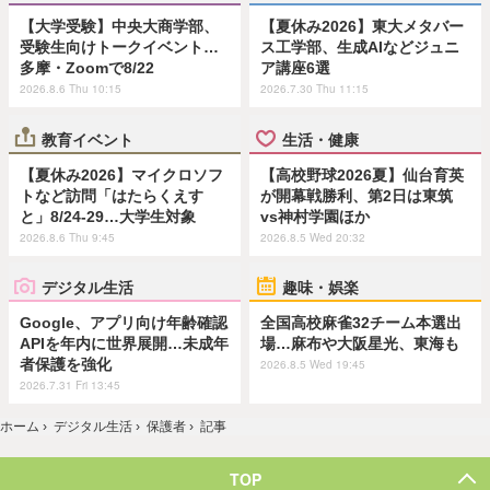
【大学受験】中央大商学部、
【夏休み2026】東大メタバー
受験生向けトークイベント…
ス工学部、生成AIなどジュニ
多摩・Zoomで8/22
ア講座6選
2026.8.6 Thu 10:15
2026.7.30 Thu 11:15
教育イベント
生活・健康
【夏休み2026】マイクロソフ
【高校野球2026夏】仙台育英
トなど訪問「はたらくえす
が開幕戦勝利、第2日は東筑
と」8/24-29…大学生対象
vs神村学園ほか
2026.8.6 Thu 9:45
2026.8.5 Wed 20:32
デジタル生活
趣味・娯楽
Google、アプリ向け年齢確認
全国高校麻雀32チーム本選出
APIを年内に世界展開…未成年
場…麻布や大阪星光、東海も
者保護を強化
2026.8.5 Wed 19:45
2026.7.31 Fri 13:45
ホーム
›
デジタル生活
›
保護者
›
記事
TOP