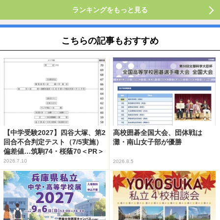
ランキングをもっと見る
こちらの記事もおすすめ
【中学受験2027】四谷大塚、第2
高校囲碁全国大会、団体戦は
回合不合判定テスト（7/5実施）
灘・南山女子部が優勝
偏差値…筑駒74・桜蔭70＜PR＞
2026.7.10
2026.8.5