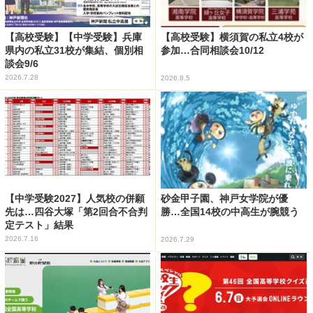
【高校受験】【中学受験】兵庫
【高校受験】横須賀の私立4校が
県内の私立31校が集結、個別相
参加…合同相談会10/12
談会9/6
2026.7.28
2026.8.5
【中学受験2027】人気校の併願
砂金甲子園、神戸女学院が優
先は…四谷大塚「第2回合不合判
勝…全国14校の中高生が腕競う
定テスト」結果
2026.7.16
2026.7.29