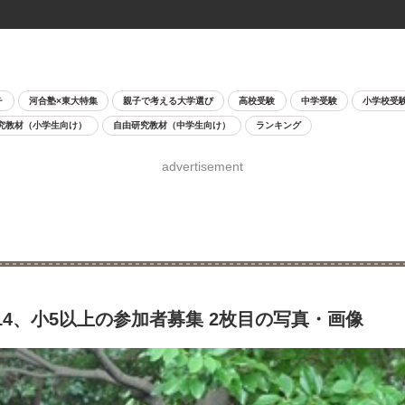
チ
河合塾×東大特集
親子で考える大学選び
高校受験
中学受験
小学校受
究教材（小学生向け）
自由研究教材（中学生向け）
ランキング
advertisement
-14、小5以上の参加者募集 2枚目の写真・画像