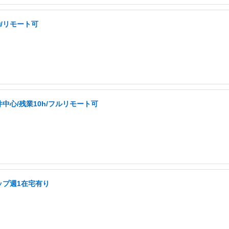
/リモート可
中心/残業10h/フルリモート可
ップ週1在宅有り