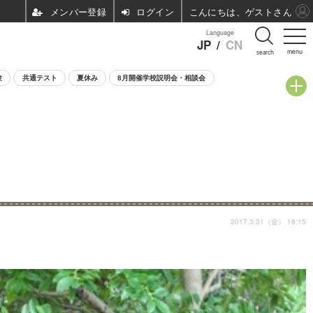
ログイン
こんにちは、ゲストさん
Language
JP
/
CN
menu
search
験
共通テスト
夏休み
8月開催学校説明会・相談会
2017.3.31（金） 18:15