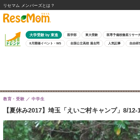
リセマム メンバーズ
大学受験 by 東進
医学部
東大受験
医専予備校徹底リサー
8月開催イベント・WS
全国公立高校 過去問
人気記事
自由研
教育・受験
中学生
【夏休み2017】埼玉「えいご村キャンプ」8/12