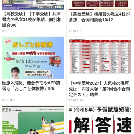
【高校受験】【中学受験】兵庫
【高校受験】横須賀の私立4校が
県内の私立31校が集結、個別相
参加…合同相談会10/12
談会9/6
2026.7.28
2026.8.5
医療✕消防、縫合デモやAED講
【中学受験2027】人気校の併願
習も「おしごと体験博」9/5
先は…四谷大塚「第2回合不合判
定テスト」結果
2026.8.6
2026.7.16