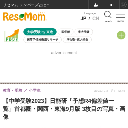
リセマム メンバーズ
Language
JP
/
CN
menu
search
大学受験 by 東進
医学部
東大受験
医専予備校徹底リサーチ
河合塾×東大特集
親子で考える大学選び
高校受験
中学受験
小学校受験
advertisement
共通テスト
夏休み
8月開催学校説明会・相談会
8月開催イベント・WS
全国公立高校 過去問
人気記事
自由研究教材（小学生向け）
自由研究教材（中学生向け）
ランキング
教育・受験
小学生
2022.10.3（月） 12:45
【中学受験2023】日能研「予想R4偏差値一
覧」首都圏・関西・東海9月版 3枚目の写真・画
像