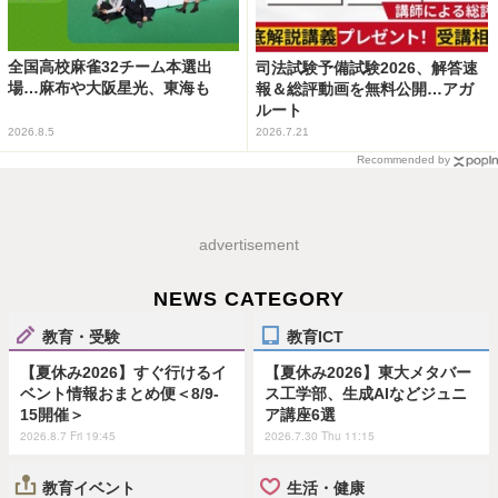
全国高校麻雀32チーム本選出
司法試験予備試験2026、解答速
場…麻布や大阪星光、東海も
報＆総評動画を無料公開…アガ
ルート
2026.8.5
2026.7.21
Recommended by
advertisement
NEWS CATEGORY
教育・受験
教育ICT
【夏休み2026】すぐ行けるイ
【夏休み2026】東大メタバー
ベント情報おまとめ便＜8/9-
ス工学部、生成AIなどジュニ
15開催＞
ア講座6選
2026.8.7 Fri 19:45
2026.7.30 Thu 11:15
教育イベント
生活・健康