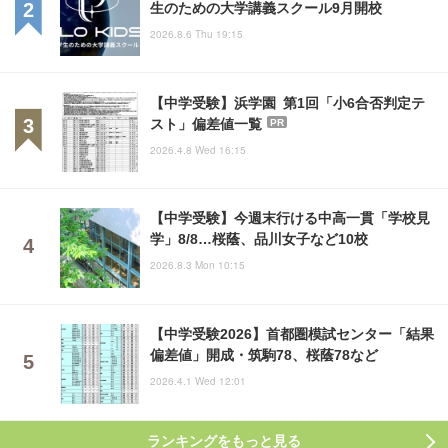
生のための大学講義スクール9月開校
2026.8.6 Thu 19:15
【中学受験】浜学園 第1回「小6合否判定テ
スト」偏差値一覧
PR
2026.4.8 Wed 16:15
【中学受験】今週末行ける中高一貫「学校見
学」8/8…桜蔭、品川女子など10校
2026.8.3 Mon 10:15
【中学受験2026】首都圏模試センター「結果
偏差値」開成・筑駒78、桜蔭78など
2026.4.1 Wed 12:01
ランキングをもっと見る