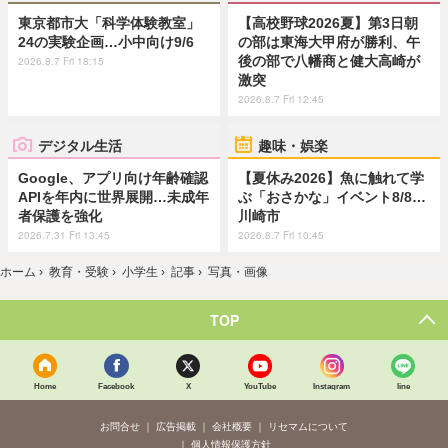
東京都市大「科学体験教室」
【高校野球2026夏】第3日朝
24の実験企画…小中向け9/6
の部は東海大甲府が勝利、午
後の部で八幡商と健大高崎が
2026.8.7 Fri 18:15
激突
2026.8.7 Fri 12:45
デジタル生活
趣味・娯楽
Google、アプリ向け年齢確認
【夏休み2026】魚に触れて学
APIを年内に世界展開…未成年
ぶ「おさかな」イベント8/8…
者保護を強化
川崎市
2026.7.31 Fri 13:45
2026.8.7 Fri 10:45
ホーム
›
教育・受験
›
小学生
›
記事
›
写真・画像
TOP
Home
Facebook
X
YouTube
Instagram
line
お問合せ
広告掲載
会社概要
リセマムについて
個人情報保護方針