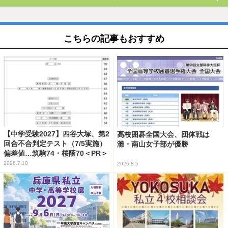
こちらの記事もおすすめ
【中学受験2027】四谷大塚、第2
高校囲碁全国大会、団体戦は
回合不合判定テスト（7/5実施）
灘・南山女子部が優勝
偏差値…筑駒74・桜蔭70＜PR＞
2026.7.10
2026.8.5