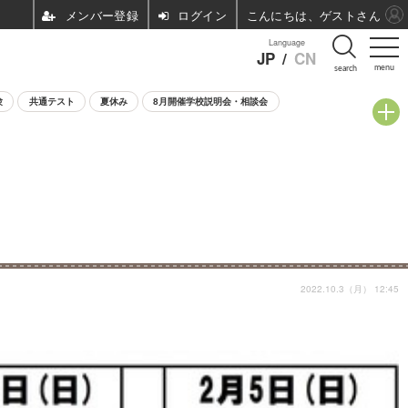
ログイン
こんにちは、ゲストさん
Language
JP
/
CN
menu
search
験
共通テスト
夏休み
8月開催学校説明会・相談会
2022.10.3（月） 12:45