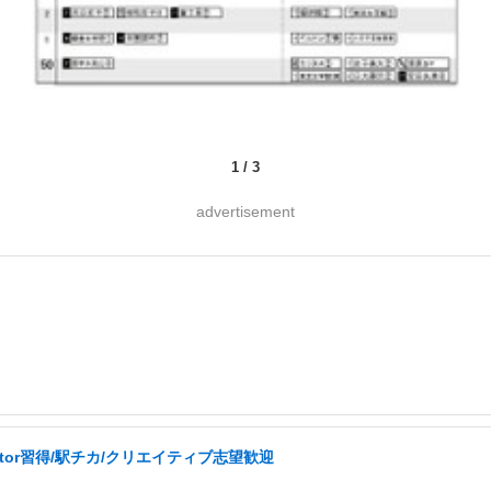
1
/
3
advertisement
ator習得/駅チカ/クリエイティブ志望歓迎