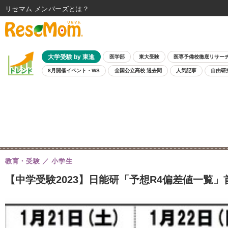
リセマム メンバーズ
大学受験 by 東進
医学部
東大受験
医専予備校徹底リサー
8月開催イベント・WS
全国公立高校 過去問
人気記事
自由研
教育・受験
小学生
【中学受験2023】日能研「予想R4偏差値一覧」