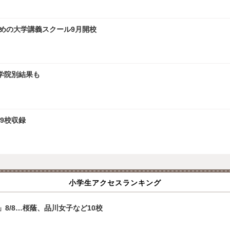
ための大学講義スクール9月開校
大学院別結果も
9校収録
小学生アクセスランキング
8/8…桜蔭、品川女子など10校