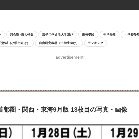
チ
河合塾×東大特集
親子で考える大学選び
高校受験
中学受験
小学校受
究教材（小学生向け）
自由研究教材（中学生向け）
ランキング
advertisement
首都圏・関西・東海9月版 13枚目の写真・画像