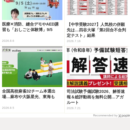
医療✕消防、縫合デモやAED講
【中学受験2027】人気校の併願
習も「おしごと体験博」9/5
先は…四谷大塚「第2回合不合判
定テスト」結果
2026.8.6
2026.7.16
全国高校麻雀32チーム本選出
司法試験予備試験2026、解答速
場…麻布や大阪星光、東海も
報＆総評動画を無料公開…アガ
ルート
2026.8.5
2026.7.21
Recommended by