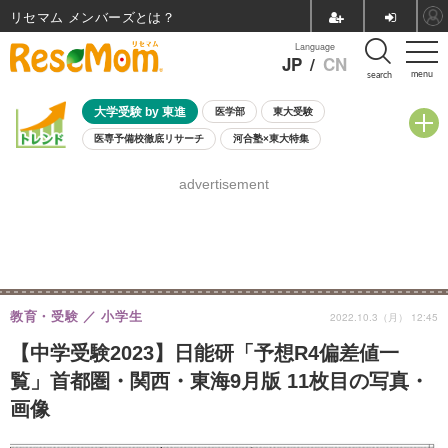
リセマム メンバーズ
Language
JP
/
CN
menu
search
大学受験 by 東進
医学部
東大受験
医専予備校徹底リサーチ
河合塾×東大特集
親子で考える大学選び
高校受験
中学受験
小学校受験
advertisement
共通テスト
夏休み
8月開催学校説明会・相談会
8月開催イベント・WS
全国公立高校 過去問
人気記事
自由研究教材（小学生向け）
自由研究教材（中学生向け）
ランキング
教育・受験
小学生
2022.10.3（月） 12:45
【中学受験2023】日能研「予想R4偏差値一
覧」首都圏・関西・東海9月版 11枚目の写真・
画像