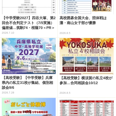
【中学受験2027】四谷大塚、第2
高校囲碁全国大会、団体戦は
回合不合判定テスト（7/5実施）
灘・南山女子部が優勝
偏差値…筑駒74・桜蔭70＜PR＞
2026.7.10
2026.8.5
【高校受験】【中学受験】兵庫
【高校受験】横須賀の私立4校が
県内の私立31校が集結、個別相
参加…合同相談会10/12
談会9/6
2026.7.28
2026.8.5