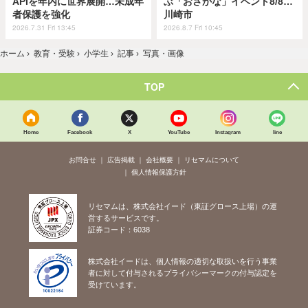
APIを年内に世界展開…未成年
ぶ「おさかな」イベント8/8…
者保護を強化
川崎市
2026.7.31 Fri 13:45
2026.8.7 Fri 10:45
ホーム
›
教育・受験
›
小学生
›
記事
›
写真・画像
TOP
Home
Facebook
X
YouTube
Instagram
line
お問合せ
広告掲載
会社概要
リセマムについて
個人情報保護方針
リセマムは、株式会社イード（東証グロース上場）の運
営するサービスです。
証券コード：6038
株式会社イードは、個人情報の適切な取扱いを行う事業
者に対して付与されるプライバシーマークの付与認定を
受けています。