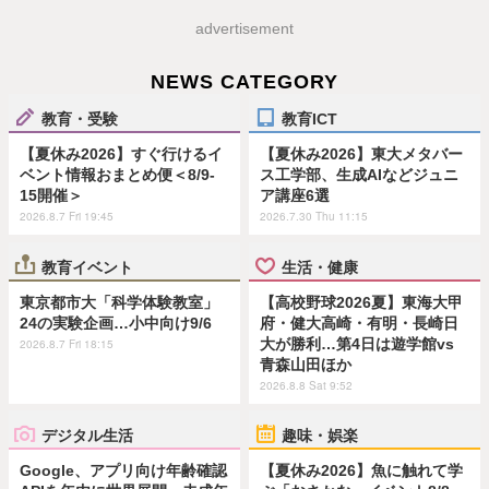
advertisement
NEWS CATEGORY
教育・受験
教育ICT
【夏休み2026】すぐ行けるイ
【夏休み2026】東大メタバー
ベント情報おまとめ便＜8/9-
ス工学部、生成AIなどジュニ
15開催＞
ア講座6選
2026.8.7 Fri 19:45
2026.7.30 Thu 11:15
教育イベント
生活・健康
東京都市大「科学体験教室」
【高校野球2026夏】東海大甲
24の実験企画…小中向け9/6
府・健大高崎・有明・長崎日
大が勝利…第4日は遊学館vs
2026.8.7 Fri 18:15
青森山田ほか
2026.8.8 Sat 9:52
デジタル生活
趣味・娯楽
Google、アプリ向け年齢確認
【夏休み2026】魚に触れて学