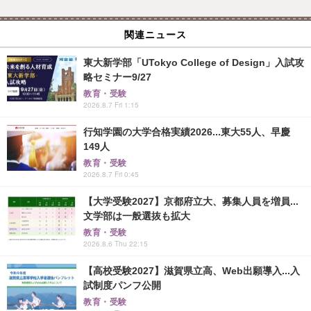
関連ニュース
東大新学部「UTokyo College of Design」入試攻
略セミナー9/27
教育・受験
2026.8.7 Fri 1:15
行知学園の大学合格実績2026...東大55人、早慶
149人
教育・受験
2026.8.7 Fri 0:45
【大学受験2027】京都府立大、募集人員を増員...
文学部は一般選抜も拡大
教育・受験
2026.8.6 Thu 22:15
【高校受験2027】滋賀県立高、Web出願導入...入
試制度パンフ公開
教育・受験