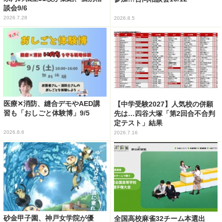
談会9/6
2026.7.28
2026.8.5
医療✕消防、縫合デモやAED講
【中学受験2027】人気校の併願
習も「おしごと体験博」9/5
先は…四谷大塚「第2回合不合判
定テスト」結果
2026.8.6
2026.7.16
砂金甲子園、神戸女学院が優
全国高校麻雀32チーム本選出