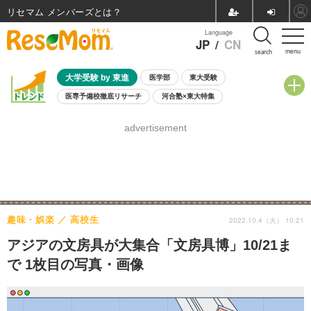
リセマム メンバーズ
Language
JP
/
CN
menu
search
大学受験 by 東進
医学部
東大受験
医専予備校徹底リサーチ
河合塾×東大特集
親子で考える大学選び
高校受験
中学受験
小学校受験
advertisement
共通テスト
夏休み
8月開催学校説明会・相談会
8月開催イベント・WS
全国公立高校 過去問
人気記事
自由研究教材（小学生向け）
自由研究教材（中学生向け）
ランキング
趣味・娯楽
高校生
2022.10.4（火） 10:21
アジアの文房具が大集合「文房具博」10/21ま
で 1枚目の写真・画像