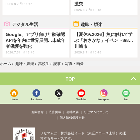
激突
2026.8.7 Fri 11:15
2026.8.7 Fri 12:45
デジタル生活
趣味・娯楽
Google、アプリ向け年齢確認
【夏休み2026】魚に触れて学
APIを年内に世界展開…未成年
ぶ「おさかな」イベント8/8…
者保護を強化
川崎市
2026.7.31 Fri 13:45
2026.8.7 Fri 10:45
ホーム
›
趣味・娯楽
›
高校生
›
記事
›
写真・画像
TOP
Home
Facebook
X
YouTube
Instagram
line
お問合せ
広告掲載
会社概要
リセマムについて
個人情報保護方針
リセマムは、株式会社イード（東証グロース上場）の運
営するサービスです。