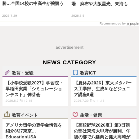
勝…全国14校の中高生が腕競う
場…麻布や大阪星光、東海も
2026.7.29
2026.8.5
Recommended by
advertisement
NEWS CATEGORY
教育・受験
教育ICT
【小学校受験2027】学習院・
【夏休み2026】東大メタバー
早稲田実業「シミュレーショ
ス工学部、生成AIなどジュニ
ンテスト」伸芽会
ア講座6選
2026.8.7 Fri 12:15
2026.7.30 Thu 11:15
教育イベント
生活・健康
アメリカ留学の奨学金情報を
【高校野球2026夏】第3日朝
紹介8/27東京…
の部は東海大甲府が勝利、午
EducationUSA
後の部で八幡商と健大高崎が