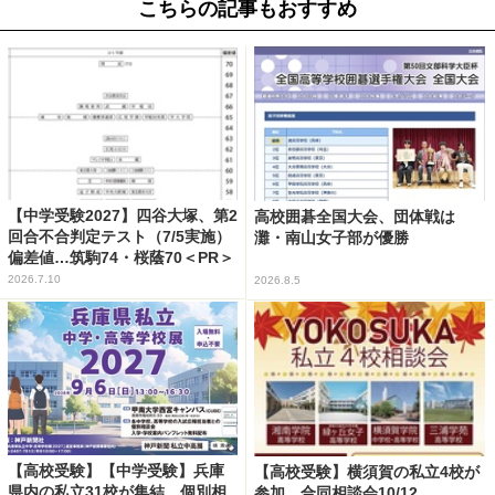
こちらの記事もおすすめ
【中学受験2027】四谷大塚、第2
高校囲碁全国大会、団体戦は
回合不合判定テスト（7/5実施）
灘・南山女子部が優勝
偏差値…筑駒74・桜蔭70＜PR＞
2026.7.10
2026.8.5
【高校受験】【中学受験】兵庫
【高校受験】横須賀の私立4校が
県内の私立31校が集結、個別相
参加…合同相談会10/12