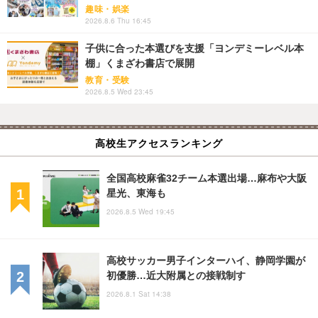
趣味・娯楽
2026.8.6 Thu 16:45
子供に合った本選びを支援「ヨンデミーレベル本
棚」くまざわ書店で展開
教育・受験
2026.8.5 Wed 23:45
高校生アクセスランキング
全国高校麻雀32チーム本選出場…麻布や大阪
星光、東海も
2026.8.5 Wed 19:45
高校サッカー男子インターハイ、静岡学園が
初優勝…近大附属との接戦制す
2026.8.1 Sat 14:38