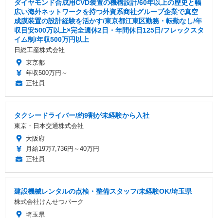
ダイヤモンド合成用CVD装置の機構設計/60年以上の歴史と幅
広い海外ネットワークを持つ外資系商社グループ企業で真空
成膜装置の設計経験を活かす/東京都江東区勤務・転勤なし/年
収目安500万以上×完全週休2日・年間休日125日/フレックスタ
イム制/年収500万円以上
日総工産株式会社
東京都
年収500万円～
正社員
タクシードライバー/約9割が未経験から入社
東京・日本交通株式会社
大阪府
月給19万7,736円～40万円
正社員
建設機械レンタルの点検・整備スタッフ/未経験OK/埼玉県
株式会社けんせつパーク
埼玉県