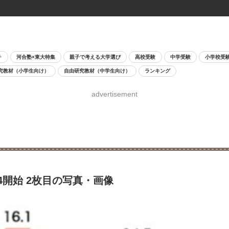
チ
河合塾×東大特集
親子で考える大学選び
高校受験
中学受験
小学校受
究教材（小学生向け）
自由研究教材（中学生向け）
ランキング
advertisement
4開始 2枚目の写真・画像