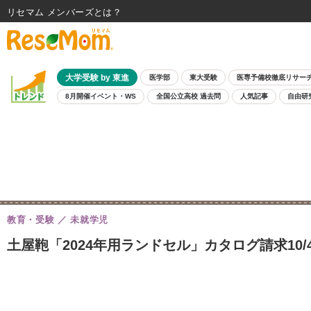
リセマム メンバーズ
大学受験 by 東進
医学部
東大受験
医専予備校徹底リサー
8月開催イベント・WS
全国公立高校 過去問
人気記事
自由研
教育・受験
未就学児
土屋鞄「2024年用ランドセル」カタログ請求10/