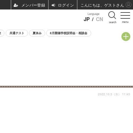
ログイン
こんにちは、ゲストさん
Language
JP
/
CN
menu
search
験
共通テスト
夏休み
8月開催学校説明会・相談会
2022.10.5（水） 11:45