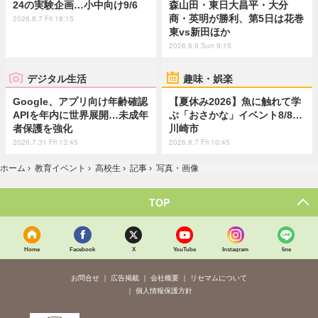
24の実験企画…小中向け9/6
森山田・東日大昌平・大分
商・英明が勝利、第5日は花巻
2026.8.7 Fri 18:15
東vs新田ほか
2026.8.9 Sun 9:15
デジタル生活
趣味・娯楽
Google、アプリ向け年齢確認
【夏休み2026】魚に触れて学
APIを年内に世界展開…未成年
ぶ「おさかな」イベント8/8…
者保護を強化
川崎市
2026.7.31 Fri 13:45
2026.8.7 Fri 10:45
ホーム
›
教育イベント
›
高校生
›
記事
›
写真・画像
TOP
Home
Facebook
X
YouTube
Instagram
line
お問合せ
広告掲載
会社概要
リセマムについて
個人情報保護方針