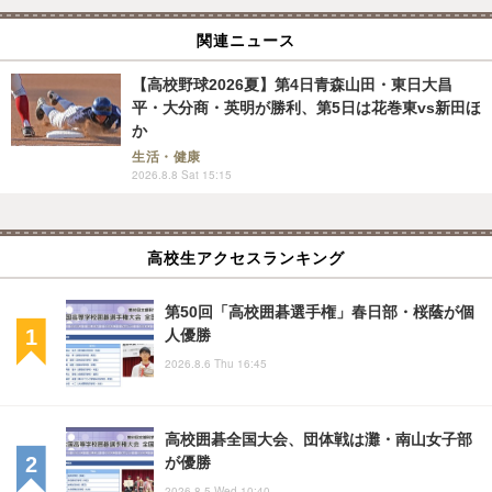
関連ニュース
【高校野球2026夏】第4日青森山田・東日大昌
平・大分商・英明が勝利、第5日は花巻東vs新田ほ
か
生活・健康
2026.8.8 Sat 15:15
高校生アクセスランキング
第50回「高校囲碁選手権」春日部・桜蔭が個
人優勝
2026.8.6 Thu 16:45
高校囲碁全国大会、団体戦は灘・南山女子部
が優勝
2026.8.5 Wed 10:40