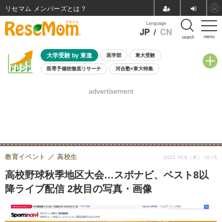
リセマム メンバーズ
Language
JP
/
CN
menu
search
大学受験 by 東進
医学部
東大受験
医専予備校徹底リサーチ
河合塾×東大特集
親子で考える大学選び
高校受験
中学受験
小学校受験
advertisement
共通テスト
夏休み
8月開催学校説明会・相談会
8月開催イベント・WS
全国公立高校 過去問
人気記事
自由研究教材（小学生向け）
自由研究教材（中学生向け）
ランキング
教育イベント
高校生
2022.10.6（木） 10:15
高校野球秋季地区大会…スポナビ、ベスト8以
降ライブ配信 2枚目の写真・画像