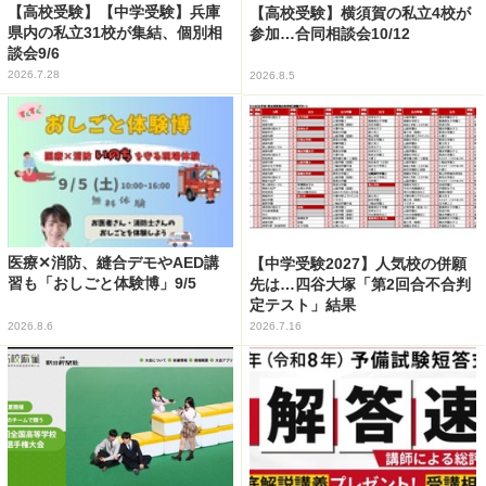
【高校受験】【中学受験】兵庫
【高校受験】横須賀の私立4校が
県内の私立31校が集結、個別相
参加…合同相談会10/12
談会9/6
2026.7.28
2026.8.5
医療✕消防、縫合デモやAED講
【中学受験2027】人気校の併願
習も「おしごと体験博」9/5
先は…四谷大塚「第2回合不合判
定テスト」結果
2026.8.6
2026.7.16