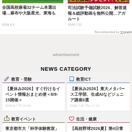
全国高校麻雀32チーム本選出
司法試験予備試験2026、解答速
場…麻布や大阪星光、東海も
報＆総評動画を無料公開…アガ
ルート
2026.8.5
2026.7.21
Recommended by
advertisement
NEWS CATEGORY
教育・受験
教育ICT
【夏休み2026】すぐ行けるイ
【夏休み2026】東大メタバー
ベント情報おまとめ便＜8/9-
ス工学部、生成AIなどジュニ
15開催＞
ア講座6選
2026.8.7 Fri 19:45
2026.7.30 Thu 11:15
教育イベント
生活・健康
東京都市大「科学体験教室」
【高校野球2026夏】第4日青