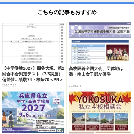
こちらの記事もおすすめ
【中学受験2027】四谷大塚、第2
高校囲碁全国大会、団体戦は
回合不合判定テスト（7/5実施）
灘・南山女子部が優勝
偏差値…筑駒74・桜蔭70＜PR＞
2026.7.10
2026.8.5