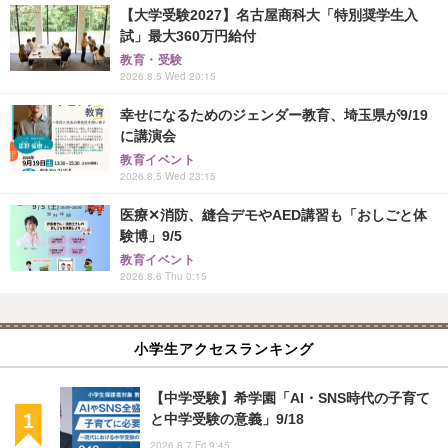
【大学受験2027】名古屋商科大「特別奨学生入
試」最大360万円給付
教育・受験
2026.8.5 Wed 20:15
幸せになるためのジェンダー教育、埼玉県が9/19
に講演会
教育イベント
2026.8.5 Wed 23:15
医療✕消防、縫合デモやAED講習も「おしごと体
験博」9/5
教育イベント
2026.8.6 Thu 0:15
小学生アクセスランキング
【中学受験】希学園「AI・SNS時代の子育て
と中学受験の意義」9/18
2026.8.7 Fri 9:45