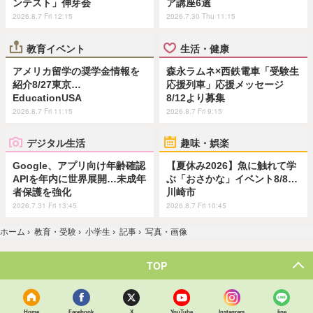
ンテスト」伸芽会
ア講座6選
2026.8.7 Fri 12:15
2026.7.30 Thu 11:15
教育イベント
生活・健康
アメリカ留学の奨学金情報を
森永ラムネ×西鉄電車「受験生
紹介8/27東京…
応援列車」応援メッセージ
EducationUSA
8/12より募集
2026.8.7 Fri 11:15
2026.8.7 Fri 9:15
デジタル生活
趣味・娯楽
Google、アプリ向け年齢確認
【夏休み2026】魚に触れて学
APIを年内に世界展開…未成年
ぶ「おさかな」イベント8/8…
者保護を強化
川崎市
2026.7.31 Fri 13:45
2026.8.7 Fri 10:45
ホーム
›
教育・受験
›
小学生
›
記事
›
写真・画像
TOP
Home
Facebook
X
YouTube
Instagram
line