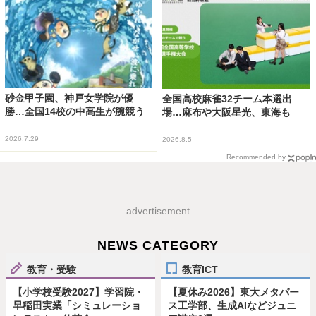
砂金甲子園、神戸女学院が優
全国高校麻雀32チーム本選出
勝…全国14校の中高生が腕競う
場…麻布や大阪星光、東海も
2026.7.29
2026.8.5
Recommended by
advertisement
NEWS CATEGORY
教育・受験
教育ICT
【小学校受験2027】学習院・
【夏休み2026】東大メタバー
早稲田実業「シミュレーショ
ス工学部、生成AIなどジュニ