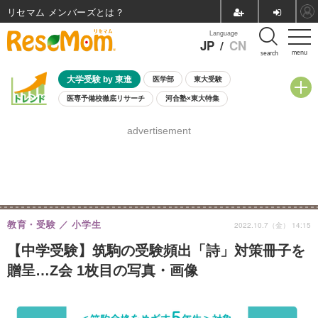
リセマム メンバーズ
Language
JP
/
CN
menu
search
大学受験 by 東進
医学部
東大受験
医専予備校徹底リサーチ
河合塾×東大特集
親子で考える大学選び
高校受験
中学受験
小学校受験
advertisement
共通テスト
夏休み
8月開催学校説明会・相談会
8月開催イベント・WS
全国公立高校 過去問
人気記事
自由研究教材（小学生向け）
自由研究教材（中学生向け）
ランキング
教育・受験
小学生
2022.10.7（金） 14:15
【中学受験】筑駒の受験頻出「詩」対策冊子を
贈呈…Z会 1枚目の写真・画像