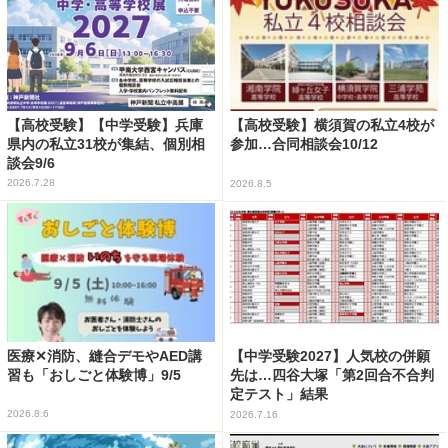
【高校受験】【中学受験】兵庫
【高校受験】横須賀の私立4校が
県内の私立31校が集結、個別相
参加…合同相談会10/12
談会9/6
2026.7.28
2026.8.5
医療✕消防、縫合デモやAED講
【中学受験2027】人気校の併願
習も「おしごと体験博」9/5
先は…四谷大塚「第2回合不合判
定テスト」結果
2026.8.6
2026.7.16