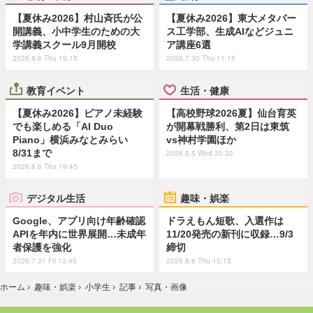
【夏休み2026】村山斉氏が公
【夏休み2026】東大メタバー
開講義、小中学生のための大
ス工学部、生成AIなどジュニ
学講義スクール9月開校
ア講座6選
2026.8.6 Thu 19:15
2026.7.30 Thu 11:15
教育イベント
生活・健康
【夏休み2026】ピアノ未経験
【高校野球2026夏】仙台育英
でも楽しめる「AI Duo
が開幕戦勝利、第2日は東筑
Piano」横浜みなとみらい
vs神村学園ほか
8/31まで
2026.8.5 Wed 20:32
2026.8.6 Thu 19:45
デジタル生活
趣味・娯楽
Google、アプリ向け年齢確認
ドラえもん短歌、入選作は
APIを年内に世界展開…未成年
11/20発売の新刊に収録…9/3
者保護を強化
締切
2026.7.31 Fri 13:45
2026.8.6 Thu 15:15
ホーム
›
趣味・娯楽
›
小学生
›
記事
›
写真・画像