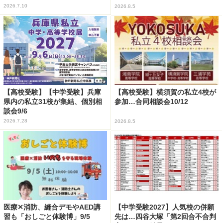
2026.7.10
2026.8.5
【高校受験】【中学受験】兵庫
【高校受験】横須賀の私立4校が
県内の私立31校が集結、個別相
参加…合同相談会10/12
談会9/6
2026.7.28
2026.8.5
医療✕消防、縫合デモやAED講
【中学受験2027】人気校の併願
習も「おしごと体験博」9/5
先は…四谷大塚「第2回合不合判