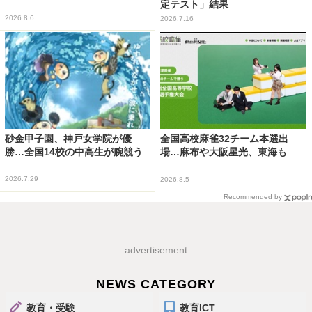
定テスト」結果
2026.8.6
2026.7.16
砂金甲子園、神戸女学院が優
全国高校麻雀32チーム本選出
勝…全国14校の中高生が腕競う
場…麻布や大阪星光、東海も
2026.7.29
2026.8.5
Recommended by
advertisement
NEWS CATEGORY
教育・受験
教育ICT