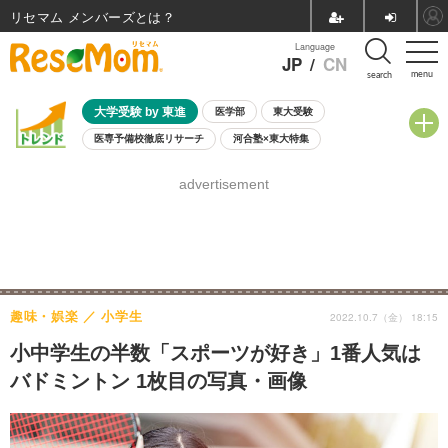
リセマム メンバーズ
Language
JP
/
CN
menu
search
大学受験 by 東進
医学部
東大受験
医専予備校徹底リサーチ
河合塾×東大特集
親子で考える大学選び
高校受験
中学受験
小学校受験
advertisement
共通テスト
夏休み
8月開催学校説明会・相談会
8月開催イベント・WS
全国公立高校 過去問
人気記事
自由研究教材（小学生向け）
自由研究教材（中学生向け）
ランキング
趣味・娯楽
小学生
2022.10.7（金） 18:15
小中学生の半数「スポーツが好き」1番人気は
バドミントン 1枚目の写真・画像