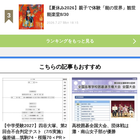
【夏休み2026】親子で体験「能の世界」観世
能楽堂8/30
2026.7.27 Mon 18:15
ランキングをもっと見る
こちらの記事もおすすめ
【中学受験2027】四谷大塚、第2
高校囲碁全国大会、団体戦は
回合不合判定テスト（7/5実施）
灘・南山女子部が優勝
偏差値…筑駒74・桜蔭70＜PR＞