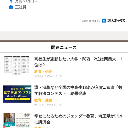
月給30万円～
正社員
Sponsored by
関連ニュース
高校生が志願したい大学・関西...2位は関西大、1
位は?
教育・受験
2026.8.5 Wed 15:15
灘・渋幕など全国の中高生18名が入賞...京進「数
学解法コンテスト」結果発表
教育・受験
2026.8.5 Wed 22:15
幸せになるためのジェンダー教育、埼玉県が9/19
に講演会