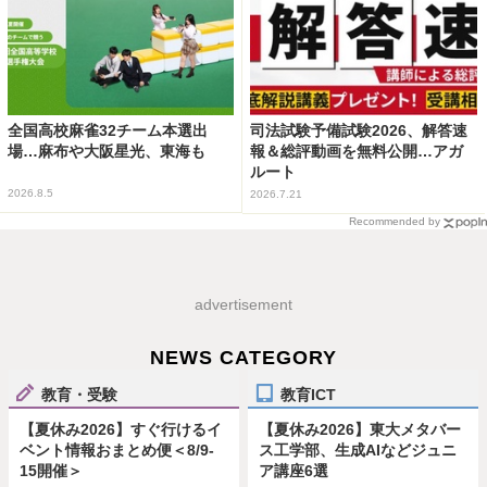
全国高校麻雀32チーム本選出
司法試験予備試験2026、解答速
場…麻布や大阪星光、東海も
報＆総評動画を無料公開…アガ
ルート
2026.8.5
2026.7.21
Recommended by
advertisement
NEWS CATEGORY
教育・受験
教育ICT
【夏休み2026】すぐ行けるイ
【夏休み2026】東大メタバー
ベント情報おまとめ便＜8/9-
ス工学部、生成AIなどジュニ
15開催＞
ア講座6選