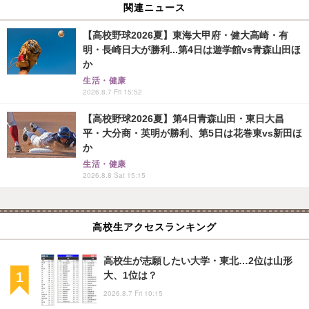
関連ニュース
【高校野球2026夏】東海大甲府・健大高崎・有
明・長崎日大が勝利...第4日は遊学館vs青森山田ほ
か
生活・健康
2026.8.7 Fri 15:52
【高校野球2026夏】第4日青森山田・東日大昌
平・大分商・英明が勝利、第5日は花巻東vs新田ほ
か
生活・健康
2026.8.8 Sat 15:15
高校生アクセスランキング
高校生が志願したい大学・東北…2位は山形
大、1位は？
2026.8.7 Fri 10:15