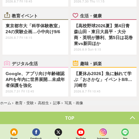
2026.8.7 Fri 19:45
2026.7.30 Thu 11:15
教育イベント
生活・健康
東京都市大「科学体験教室」
【高校野球2026夏】第4日青
24の実験企画…小中向け9/6
森山田・東日大昌平・大分
商・英明が勝利、第5日は花巻
2026.8.7 Fri 18:15
東vs新田ほか
2026.8.9 Sun 9:15
デジタル生活
趣味・娯楽
Google、アプリ向け年齢確認
【夏休み2026】魚に触れて学
APIを年内に世界展開…未成年
ぶ「おさかな」イベント8/8…
者保護を強化
川崎市
2026.7.31 Fri 13:45
2026.8.7 Fri 10:45
ホーム
›
教育・受験
›
高校生
›
記事
›
写真・画像
TOP
Home
Facebook
X
YouTube
Instagram
line