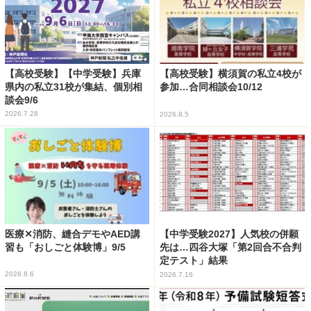
【高校受験】【中学受験】兵庫
【高校受験】横須賀の私立4校が
県内の私立31校が集結、個別相
参加…合同相談会10/12
談会9/6
2026.7.28
2026.8.5
医療✕消防、縫合デモやAED講
【中学受験2027】人気校の併願
習も「おしごと体験博」9/5
先は…四谷大塚「第2回合不合判
定テスト」結果
2026.8.6
2026.7.16