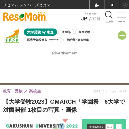
リセマム メンバーズ
Language
JP
/
CN
menu
search
大学受験 by 東進
医学部
東大受験
医専予備校徹底リサーチ
河合塾×東大特集
親子で考える大学選び
高校受験
中学受験
小学校受験
advertisement
共通テスト
夏休み
8月開催学校説明会・相談会
8月開催イベント・WS
全国公立高校 過去問
人気記事
自由研究教材（小学生向け）
自由研究教材（中学生向け）
ランキング
教育・受験
高校生
2022.10.11（火） 10:45
【大学受験2023】GMARCH「学園祭」6大学で
対面開催 1枚目の写真・画像