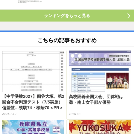
ランキングをもっと見る
こちらの記事もおすすめ
【中学受験2027】四谷大塚、第2
高校囲碁全国大会、団体戦は
回合不合判定テスト（7/5実施）
灘・南山女子部が優勝
偏差値…筑駒74・桜蔭70＜PR＞
2026.7.10
2026.8.5