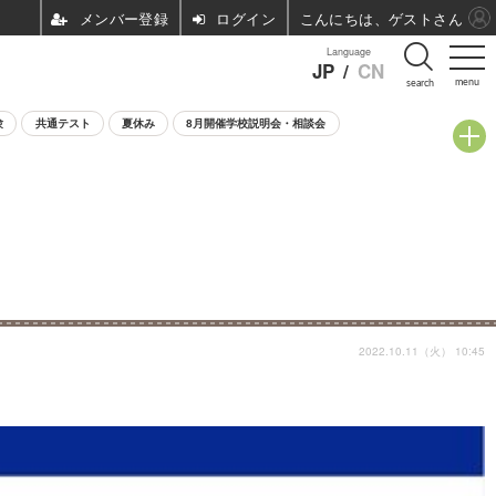
ログイン
こんにちは、ゲストさん
Language
JP
/
CN
menu
search
験
共通テスト
夏休み
8月開催学校説明会・相談会
2022.10.11（火） 10:45