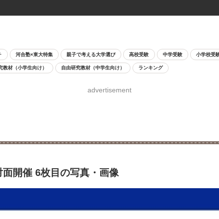
チ
河合塾×東大特集
親子で考える大学選び
高校受験
中学受験
小学校受
究教材（小学生向け）
自由研究教材（中学生向け）
ランキング
advertisement
対面開催 6枚目の写真・画像