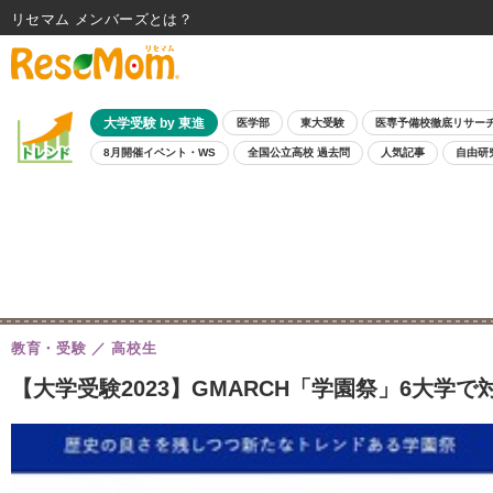
リセマム メンバーズ
大学受験 by 東進
医学部
東大受験
医専予備校徹底リサー
8月開催イベント・WS
全国公立高校 過去問
人気記事
自由研
教育・受験
高校生
【大学受験2023】GMARCH「学園祭」6大学で