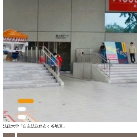
法政大学「自主法政祭市ヶ谷地区」