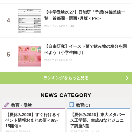
【中学受験2027】日能研「予想R4偏差値一
覧」首都圏・関西7月版＜PR＞
2026.7.27 Mon 13:46
【自由研究】イースト菌で飲み物の糖分を調
べよう（小学生向け）
2018.7.23 Mon 9:00
ランキングをもっと見る
NEWS CATEGORY
教育・受験
教育ICT
【夏休み2026】すぐ行けるイ
【夏休み2026】東大メタバー
ベント情報おまとめ便＜8/9-
ス工学部、生成AIなどジュニ
15開催＞
ア講座6選
2026.8.7 Fri 19:45
2026.7.30 Thu 11:15