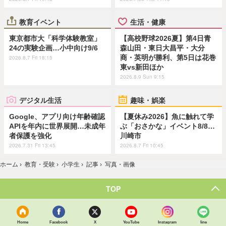
教育イベント
生活・健康
東京都市大「科学体験教室」
【高校野球2026夏】第4日青
24の実験企画…小中向け9/6
森山田・東日大昌平・大分
商・英明が勝利、第5日は花巻
2026.8.7 Fri 18:15
東vs新田ほか
2026.8.9 Sun 9:15
デジタル生活
趣味・娯楽
Google、アプリ向け年齢確認
【夏休み2026】魚に触れて学
APIを年内に世界展開…未成年
ぶ「おさかな」イベント8/8…
者保護を強化
川崎市
2026.7.31 Fri 13:45
2026.8.7 Fri 10:45
ホーム
›
教育・受験
›
小学生
›
記事
›
写真・画像
TOP
Home
Facebook
X
YouTube
Instagram
line