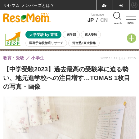
リセマム メンバーズ
Language
JP
/
CN
menu
search
大学受験 by 東進
医学部
東大受験
医専予備校徹底リサーチ
河合塾×東大特集
親子で考える大学選び
高校受験
中学受験
小学校受験
教育・受験
小学生
2022.10.11（火） 12:15
共通テスト
夏休み
8月開催学校説明会・相談会
8月開催イベント・WS
全国公立高校 過去問
人気記事
【中学受験2023】過去最高の受験率に迫る勢
自由研究教材（小学生向け）
自由研究教材（中学生向け）
ランキング
い、地元進学校への注目増す…TOMAS 1枚目
の写真・画像