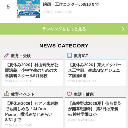
絵画・工作コンクール9/10まで
2026.7.13 Mon 13:45
ランキングをもっと見る
NEWS CATEGORY
教育・受験
教育ICT
【夏休み2026】村山斉氏が公
【夏休み2026】東大メタバー
開講義、小中学生のための大
ス工学部、生成AIなどジュニ
学講義スクール9月開校
ア講座6選
2026.8.6 Thu 19:15
2026.7.30 Thu 11:15
教育イベント
生活・健康
【夏休み2026】ピアノ未経験
【高校野球2026夏】仙台育英
でも楽しめる「AI Duo
が開幕戦勝利、第2日は東筑
Piano」横浜みなとみらい
vs神村学園ほか
8/31まで
2026.8.5 Wed 20:32
2026.8.6 Thu 19:45