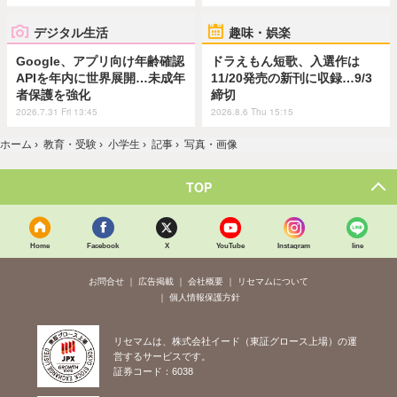
デジタル生活
趣味・娯楽
Google、アプリ向け年齢確認
ドラえもん短歌、入選作は
APIを年内に世界展開…未成年
11/20発売の新刊に収録…9/3
者保護を強化
締切
2026.7.31 Fri 13:45
2026.8.6 Thu 15:15
ホーム
›
教育・受験
›
小学生
›
記事
›
写真・画像
TOP
Home
Facebook
X
YouTube
Instagram
line
お問合せ
広告掲載
会社概要
リセマムについて
個人情報保護方針
リセマムは、株式会社イード（東証グロース上場）の運
営するサービスです。
証券コード：6038