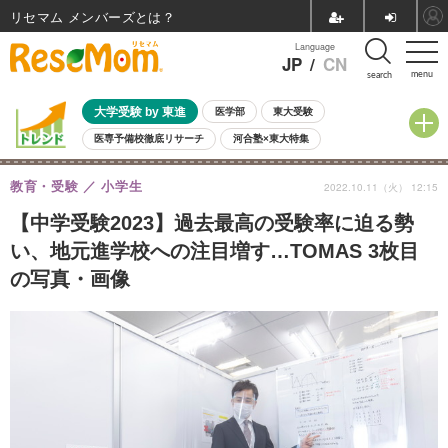
リセマム メンバーズ
Language
JP
/
CN
menu
search
大学受験 by 東進
医学部
東大受験
医専予備校徹底リサーチ
河合塾×東大特集
親子で考える大学選び
高校受験
中学受験
小学校受験
教育・受験
小学生
2022.10.11（火） 12:15
共通テスト
夏休み
8月開催学校説明会・相談会
8月開催イベント・WS
全国公立高校 過去問
人気記事
【中学受験2023】過去最高の受験率に迫る勢
自由研究教材（小学生向け）
自由研究教材（中学生向け）
ランキング
い、地元進学校への注目増す…TOMAS 3枚目
の写真・画像