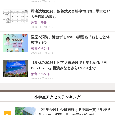
2026.8.5 Wed 23:15
司法試験2026、短答式の合格率79.3%...早大など
大学院別結果も
教育・受験
2026.8.6 Thu 0:45
医療✕消防、縫合デモやAED講習も「おしごと体
験博」9/5
教育イベント
2026.8.6 Thu 0:15
【夏休み2026】ピアノ未経験でも楽しめる「AI
Duo Piano」横浜みなとみらい8/31まで
教育イベント
2026.8.6 Thu 1:45
小学生アクセスランキング
【中学受験】今週末行ける中高一貫「学校見
学」8/8…桜蔭、品川女子など10校