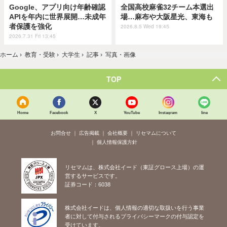
Google、アプリ向け年齢確認
全国高校麻雀32チーム本選出
APIを年内に世界展開…未成年
場…麻布や大阪星光、東海も
者保護を強化
2026.8.5 Wed 19:45
2026.7.31 Fri 13:45
ホーム
›
教育・受験
›
大学生
›
記事
›
写真・画像
TOP
Home
Facebook
X
YouTube
Instagram
line
お問合せ
広告掲載
会社概要
リセマムについて
個人情報保護方針
リセマムは、株式会社イード（東証グロース上場）の運
営するサービスです。
証券コード：6038
株式会社イードは、個人情報の適切な取扱いを行う事業
者に対して付与されるプライバシーマークの付与認定を
受けています。