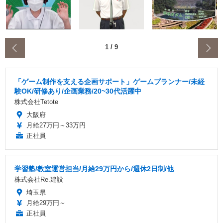
‹
1
/
9
「ゲーム制作を支える企画サポート」ゲームプランナー/未経
験OK/研修あり/企画業務/20~30代活躍中
株式会社Tetote
大阪府
月給27万円～33万円
正社員
学習塾/教室運営担当/月給29万円から/週休2日制/他
株式会社Re.建設
埼玉県
月給29万円～
正社員