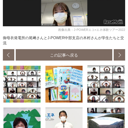
画像出典：J-POWERエコ×エネ体験ツアー2022
御母衣発電所の尾﨑さんとJ-POWER中部支店の木村さんが学生たちと交
流
この記事へ戻る