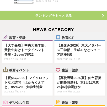
2026.3.27 Fri 10:15
ランキングをもっと見る
NEWS CATEGORY
教育・受験
教育ICT
【大学受験】中央大商学部、
【夏休み2026】東大メタバー
受験生向けトークイベント…
ス工学部、生成AIなどジュニ
多摩・Zoomで8/22
ア講座6選
2026.8.6 Thu 10:15
2026.7.30 Thu 11:15
教育イベント
生活・健康
【夏休み2026】マイクロソフ
【高校野球2026夏】仙台育英
トなど訪問「はたらくえす
が開幕戦勝利、第2日は東筑
と」8/24-29…大学生対象
vs神村学園ほか
2026.8.6 Thu 9:45
2026.8.5 Wed 20:32
デジタル生活
趣味・娯楽