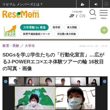
リセマム メンバーズ
Language
JP
/
CN
menu
search
大学受験 by 東進
医学部
東大受験
医専予備校徹底リサーチ
河合塾×東大特集
親子で考える大学選び
高校受験
中学受験
小学校受験
教育・受験
大学生
2022.10.12（水） 10:15
共通テスト
夏休み
8月開催学校説明会・相談会
8月開催イベント・WS
全国公立高校 過去問
人気記事
SDGsを学ぶ学生たちの「行動化宣言」…広が
自由研究教材（小学生向け）
自由研究教材（中学生向け）
ランキング
るJ-POWERエコ×エネ体験ツアーの輪 16枚目
の写真・画像