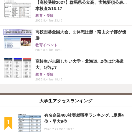
【高校受験2027】群馬県公立高、実施要項公表...
本検査2/16-17
教育・受験
2026.8.4 Tue 23:15
高校囲碁全国大会、団体戦は灘・南山女子部が優
勝
教育イベント
2026.8.4 Tue 16:40
高校生が志願したい大学・北海道...2位は北海道
大、1位は?
教育・受験
2026.8.4 Tue 18:15
大学生アクセスランキング
有名企業400社実就職率ランキング…慶應4
位・早大9位
2026.7.29 Wed 19:15