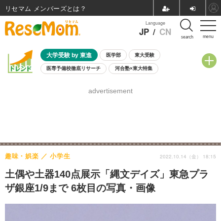
リセマム メンバーズ
Language
JP
/
CN
menu
search
大学受験 by 東進
医学部
東大受験
医専予備校徹底リサーチ
河合塾×東大特集
親子で考える大学選び
高校受験
中学受験
小学校受験
advertisement
共通テスト
夏休み
8月開催学校説明会・相談会
8月開催イベント・WS
全国公立高校 過去問
人気記事
自由研究教材（小学生向け）
自由研究教材（中学生向け）
ランキング
趣味・娯楽
小学生
2022.10.14（金） 18:15
土偶や土器140点展示「縄文デイズ」東急プラ
ザ銀座1/9まで 6枚目の写真・画像