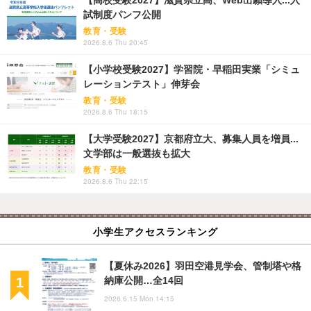
【高校受験2027】滋賀県立高、Web出願導入...入
試制度パンフ公開
教育・受験
2026.8.6 Thu 20:45
【小学校受験2027】学習院・早稲田実業「シミュ
レーションテスト」伸芽会
教育・受験
2026.8.6 Thu 18:15
【大学受験2027】京都府立大、募集人員を増員...
文学部は一般選抜も拡大
教育・受験
2026.8.6 Thu 22:15
小学生アクセスランキング
【夏休み2026】羽田空港見学会、管制塔や格
納庫公開…全14回
2026.6.15 Mon 14:15