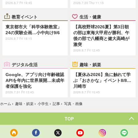
2026.8.7 Fri 19:45
2026.7.30 Thu 11:15
教育イベント
生活・健康
東京都市大「科学体験教室」
【高校野球2026夏】第3日朝
24の実験企画…小中向け9/6
の部は東海大甲府が勝利、午
後の部で八幡商と健大高崎が
2026.8.7 Fri 18:15
激突
2026.8.7 Fri 12:45
デジタル生活
趣味・娯楽
Google、アプリ向け年齢確認
【夏休み2026】魚に触れて学
APIを年内に世界展開…未成年
ぶ「おさかな」イベント8/8…
者保護を強化
川崎市
2026.7.31 Fri 13:45
2026.8.7 Fri 10:45
ホーム
›
趣味・娯楽
›
小学生
›
記事
›
写真・画像
TOP