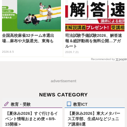
全国高校麻雀32チーム本選出
司法試験予備試験2026、解答速
場…麻布や大阪星光、東海も
報＆総評動画を無料公開…アガ
ルート
2026.8.5
2026.7.21
Recommended by
advertisement
NEWS CATEGORY
教育・受験
教育ICT
【夏休み2026】すぐ行けるイ
【夏休み2026】東大メタバー
ベント情報おまとめ便＜8/9-
ス工学部、生成AIなどジュニ
15開催＞
ア講座6選