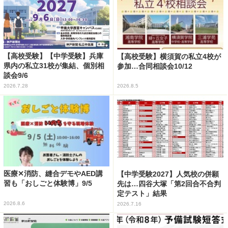
【高校受験】【中学受験】兵庫
【高校受験】横須賀の私立4校が
県内の私立31校が集結、個別相
参加…合同相談会10/12
談会9/6
2026.7.28
2026.8.5
医療✕消防、縫合デモやAED講
【中学受験2027】人気校の併願
習も「おしごと体験博」9/5
先は…四谷大塚「第2回合不合判
定テスト」結果
2026.8.6
2026.7.16