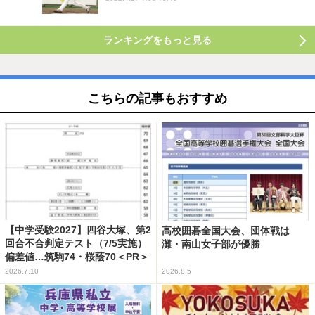
ランキングをもっと見る
こちらの記事もおすすめ
【中学受験2027】四谷大塚、第2
高校囲碁全国大会、団体戦は
回合不合判定テスト（7/5実施）
灘・南山女子部が優勝
偏差値…筑駒74・桜蔭70＜PR＞
2026.7.10
2026.8.5