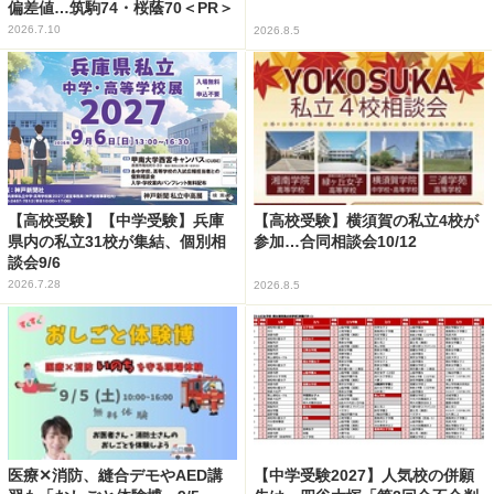
偏差値…筑駒74・桜蔭70＜PR＞
2026.7.10
2026.8.5
【高校受験】【中学受験】兵庫
【高校受験】横須賀の私立4校が
県内の私立31校が集結、個別相
参加…合同相談会10/12
談会9/6
2026.7.28
2026.8.5
医療✕消防、縫合デモやAED講
【中学受験2027】人気校の併願