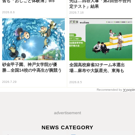
習も「おしごと体験博」9/5
先は…四谷大塚「第2回合不合判
定テスト」結果
2026.8.6
2026.7.16
砂金甲子園、神戸女学院が優
全国高校麻雀32チーム本選出
勝…全国14校の中高生が腕競う
場…麻布や大阪星光、東海も
2026.7.29
2026.8.5
Recommended by
advertisement
NEWS CATEGORY