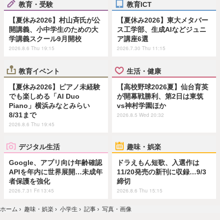
教育・受験
教育ICT
【夏休み2026】村山斉氏が公
【夏休み2026】東大メタバー
開講義、小中学生のための大
ス工学部、生成AIなどジュニ
学講義スクール9月開校
ア講座6選
2026.8.6 Thu 19:15
2026.7.30 Thu 11:15
教育イベント
生活・健康
【夏休み2026】ピアノ未経験
【高校野球2026夏】仙台育英
でも楽しめる「AI Duo
が開幕戦勝利、第2日は東筑
Piano」横浜みなとみらい
vs神村学園ほか
8/31まで
2026.8.5 Wed 20:32
2026.8.6 Thu 19:45
デジタル生活
趣味・娯楽
Google、アプリ向け年齢確認
ドラえもん短歌、入選作は
APIを年内に世界展開…未成年
11/20発売の新刊に収録…9/3
者保護を強化
締切
2026.7.31 Fri 13:45
2026.8.6 Thu 15:15
ホーム
›
趣味・娯楽
›
小学生
›
記事
›
写真・画像