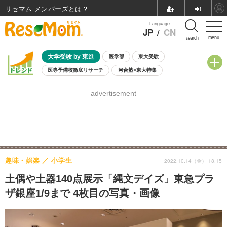
リセマム メンバーズ
Language
JP
/
CN
menu
search
大学受験 by 東進
医学部
東大受験
医専予備校徹底リサーチ
河合塾×東大特集
親子で考える大学選び
高校受験
中学受験
小学校受験
advertisement
共通テスト
夏休み
8月開催学校説明会・相談会
8月開催イベント・WS
全国公立高校 過去問
人気記事
自由研究教材（小学生向け）
自由研究教材（中学生向け）
ランキング
趣味・娯楽
小学生
2022.10.14（金） 18:15
土偶や土器140点展示「縄文デイズ」東急プラ
ザ銀座1/9まで 4枚目の写真・画像