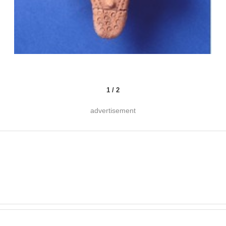
1
/
2
advertisement