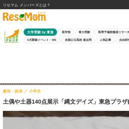
リセマム メンバーズ
大学受験 by 東進
医学部
東大受験
医専予備校徹底リサー
8月開催イベント・WS
全国公立高校 過去問
人気記事
自由研
趣味・娯楽
小学生
土偶や土器140点展示「縄文デイズ」東急プラザ銀