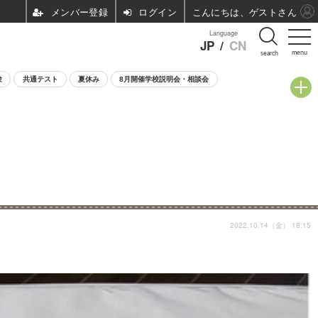
ログイン
こんにちは、ゲストさん
Language
JP
/
CN
menu
search
験
共通テスト
夏休み
8月開催学校説明会・相談会
2022.10.14（金） 18:15