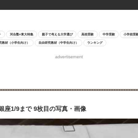
チ
河合塾×東大特集
親子で考える大学選び
高校受験
中学受験
小学校受
究教材（小学生向け）
自由研究教材（中学生向け）
ランキング
advertisement
座1/9まで 9枚目の写真・画像