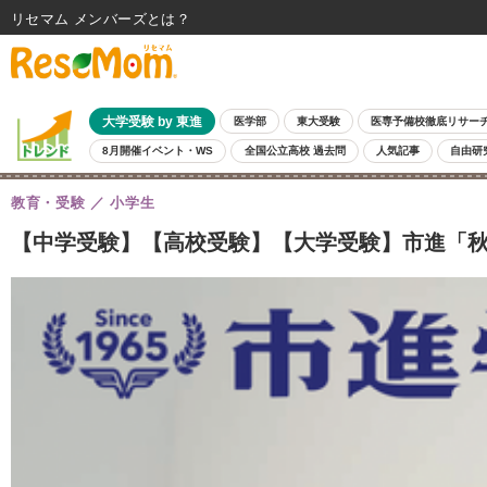
リセマム メンバーズ
大学受験 by 東進
医学部
東大受験
医専予備校徹底リサー
8月開催イベント・WS
全国公立高校 過去問
人気記事
自由研
教育・受験
小学生
【中学受験】【高校受験】【大学受験】市進「秋