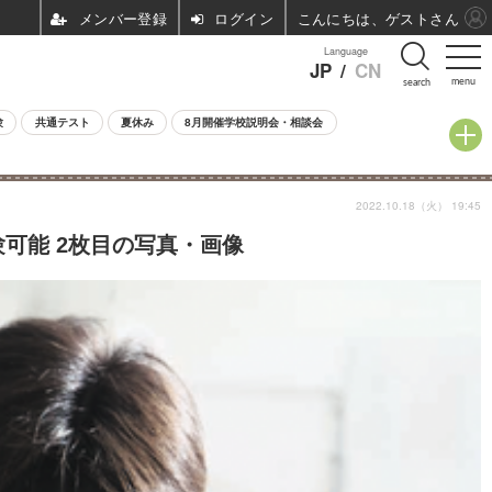
ログイン
こんにちは、ゲストさん
Language
JP
/
CN
menu
search
験
共通テスト
夏休み
8月開催学校説明会・相談会
2022.10.18（火） 19:45
可能 2枚目の写真・画像