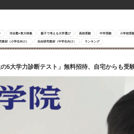
チ
河合塾×東大特集
親子で考える大学選び
高校受験
中学受験
小学校受
究教材（小学生向け）
自由研究教材（中学生向け）
ランキング
の5大学力診断テスト」無料招待、自宅からも受験