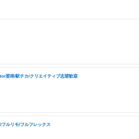
ator習得/駅チカ/クリエイティブ志望歓迎
実/フルリモ/フルフレックス