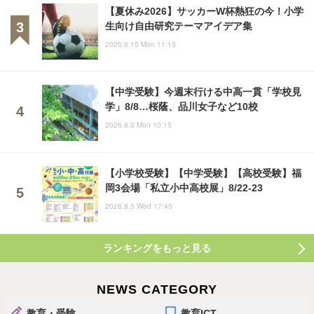
【夏休み2026】サッカーW杯熱狂の今！小学
生向け自由研究テーマアイデア集
2026.6.15 Mon 11:15
【中学受験】今週末行ける中高一貫「学校見
学」8/8…桜蔭、品川女子など10校
2026.8.3 Mon 10:15
【小学校受験】【中学受験】【高校受験】福
岡3会場「私立小中高校展」8/22-23
2026.8.5 Wed 17:45
ランキングをもっと見る
NEWS CATEGORY
教育・受験
教育ICT