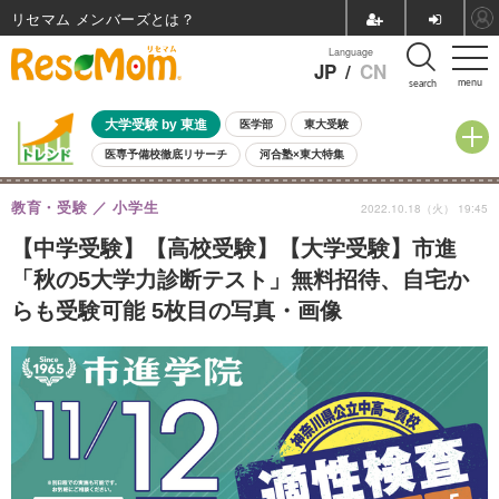
リセマム メンバーズ
Language
JP
/
CN
menu
search
大学受験 by 東進
医学部
東大受験
医専予備校徹底リサーチ
河合塾×東大特集
親子で考える大学選び
高校受験
中学受験
小学校受験
教育・受験
小学生
2022.10.18（火） 19:45
共通テスト
夏休み
8月開催学校説明会・相談会
8月開催イベント・WS
全国公立高校 過去問
人気記事
【中学受験】【高校受験】【大学受験】市進
自由研究教材（小学生向け）
自由研究教材（中学生向け）
ランキング
「秋の5大学力診断テスト」無料招待、自宅か
らも受験可能 5枚目の写真・画像