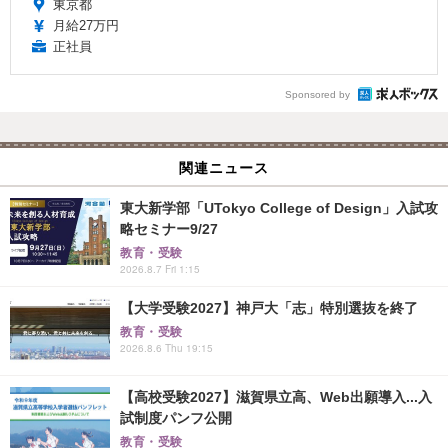
東京都
月給27万円
正社員
Sponsored by
関連ニュース
東大新学部「UTokyo College of Design」入試攻
略セミナー9/27
教育・受験
2026.8.7 Fri 1:15
【大学受験2027】神戸大「志」特別選抜を終了
教育・受験
2026.8.6 Thu 19:15
【高校受験2027】滋賀県立高、Web出願導入...入
試制度パンフ公開
教育・受験