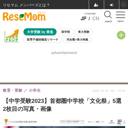
リセマム メンバーズ
Language
JP
/
CN
menu
search
大学受験 by 東進
医学部
東大受験
医専予備校徹底リサーチ
河合塾×東大特集
親子で考える大学選び
高校受験
中学受験
小学校受験
advertisement
共通テスト
夏休み
8月開催学校説明会・相談会
8月開催イベント・WS
全国公立高校 過去問
人気記事
自由研究教材（小学生向け）
自由研究教材（中学生向け）
ランキング
教育・受験
小学生
2022.10.19（水） 14:15
【中学受験2023】首都圏中学校「文化祭」5選
2枚目の写真・画像