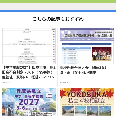
こちらの記事もおすすめ
【中学受験2027】四谷大塚、第2
高校囲碁全国大会、団体戦は
回合不合判定テスト（7/5実施）
灘・南山女子部が優勝
偏差値…筑駒74・桜蔭70＜PR＞
2026.7.10
2026.8.5