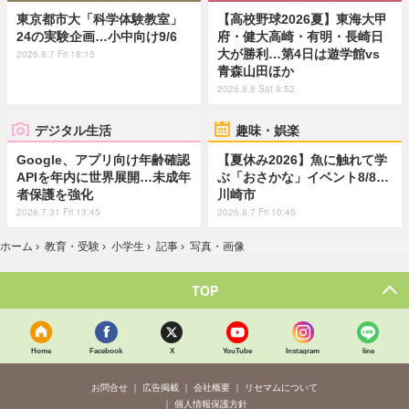
東京都市大「科学体験教室」
【高校野球2026夏】東海大甲
24の実験企画…小中向け9/6
府・健大高崎・有明・長崎日
大が勝利…第4日は遊学館vs
2026.8.7 Fri 18:15
青森山田ほか
2026.8.8 Sat 9:52
デジタル生活
趣味・娯楽
Google、アプリ向け年齢確認
【夏休み2026】魚に触れて学
APIを年内に世界展開…未成年
ぶ「おさかな」イベント8/8…
者保護を強化
川崎市
2026.7.31 Fri 13:45
2026.8.7 Fri 10:45
ホーム
›
教育・受験
›
小学生
›
記事
›
写真・画像
TOP
Home
Facebook
X
YouTube
Instagram
line
お問合せ
広告掲載
会社概要
リセマムについて
個人情報保護方針