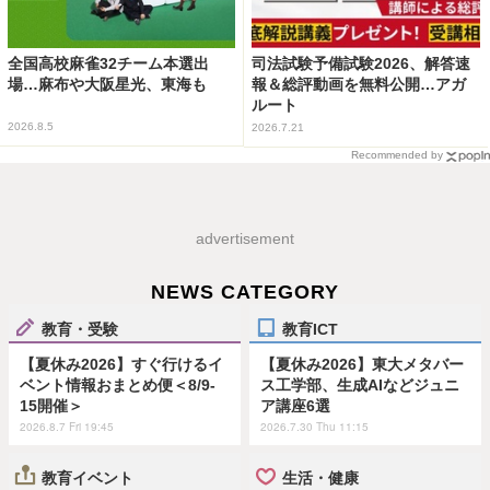
全国高校麻雀32チーム本選出
司法試験予備試験2026、解答速
場…麻布や大阪星光、東海も
報＆総評動画を無料公開…アガ
ルート
2026.8.5
2026.7.21
Recommended by
advertisement
NEWS CATEGORY
教育・受験
教育ICT
【夏休み2026】すぐ行けるイ
【夏休み2026】東大メタバー
ベント情報おまとめ便＜8/9-
ス工学部、生成AIなどジュニ
15開催＞
ア講座6選
2026.8.7 Fri 19:45
2026.7.30 Thu 11:15
教育イベント
生活・健康