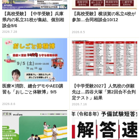
【高校受験】【中学受験】兵庫
【高校受験】横須賀の私立4校が
県内の私立31校が集結、個別相
参加…合同相談会10/12
談会9/6
2026.7.28
2026.8.5
医療✕消防、縫合デモやAED講
【中学受験2027】人気校の併願
習も「おしごと体験博」9/5
先は…四谷大塚「第2回合不合判
定テスト」結果
2026.8.6
2026.7.16