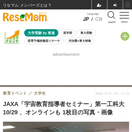
リセマム メンバーズ
Language
JP
/
CN
menu
search
大学受験 by 東進
医学部
東大受験
医専予備校徹底リサーチ
河合塾×東大特集
親子で考える大学選び
高校受験
中学受験
小学校受験
advertisement
共通テスト
夏休み
8月開催学校説明会・相談会
8月開催イベント・WS
全国公立高校 過去問
人気記事
自由研究教材（小学生向け）
自由研究教材（中学生向け）
ランキング
教育イベント
大学生
2022.10.19（水） 17:15
JAXA「宇宙教育指導者セミナー」第一工科大
10/29 、オンラインも 1枚目の写真・画像