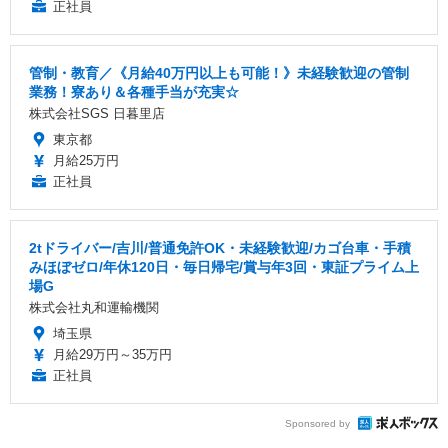
正社員
管制・教育／《月給40万円以上も可能！》未経験歓迎の管制
業務！寮あり＆各種手当が充実☆
株式会社SGS 日暮里店
東京都
月給25万円
正社員
2tドライバー/吉川/普通免許OK・未経験歓迎/カゴ台車・手積
みほぼゼロ/年休120日・毎日帰宅/賞与年3回・東証プライム上
場G
株式会社丸和運輸機関
埼玉県
月給29万円～35万円
正社員
Sponsored by