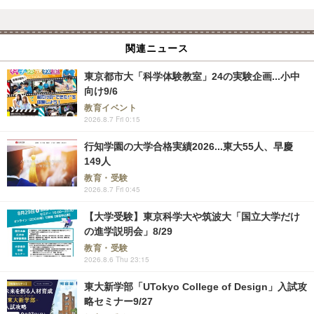
関連ニュース
東京都市大「科学体験教室」24の実験企画...小中
向け9/6
教育イベント
2026.8.7 Fri 0:15
行知学園の大学合格実績2026...東大55人、早慶
149人
教育・受験
2026.8.7 Fri 0:45
【大学受験】東京科学大や筑波大「国立大学だけ
の進学説明会」8/29
教育・受験
2026.8.6 Thu 23:15
東大新学部「UTokyo College of Design」入試攻
略セミナー9/27