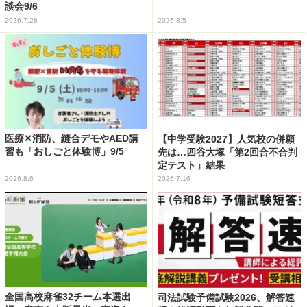
談会9/6
2026.7.28
2026.8.5
医療✕消防、縫合デモやAED講
【中学受験2027】人気校の併願
習も「おしごと体験博」9/5
先は…四谷大塚「第2回合不合判
定テスト」結果
2026.8.6
2026.7.16
全国高校麻雀32チーム本選出
司法試験予備試験2026、解答速