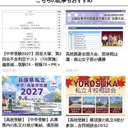
こちらの記事もおすすめ
【中学受験2027】四谷大塚、第2
高校囲碁全国大会、団体戦は
回合不合判定テスト（7/5実施）
灘・南山女子部が優勝
偏差値…筑駒74・桜蔭70＜PR＞
2026.7.10
2026.8.5
【高校受験】【中学受験】兵庫
【高校受験】横須賀の私立4校が
県内の私立31校が集結、個別相
参加…合同相談会10/12