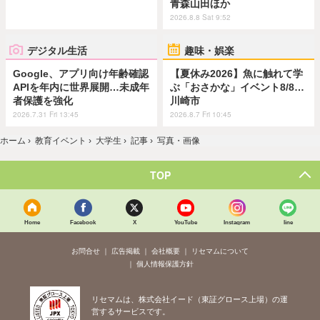
青森山田ほか
2026.8.8 Sat 9:52
デジタル生活
趣味・娯楽
Google、アプリ向け年齢確認
【夏休み2026】魚に触れて学
APIを年内に世界展開…未成年
ぶ「おさかな」イベント8/8…
者保護を強化
川崎市
2026.7.31 Fri 13:45
2026.8.7 Fri 10:45
ホーム
›
教育イベント
›
大学生
›
記事
›
写真・画像
TOP
Home
Facebook
X
YouTube
Instagram
line
お問合せ
広告掲載
会社概要
リセマムについて
個人情報保護方針
リセマムは、株式会社イード（東証グロース上場）の運
営するサービスです。