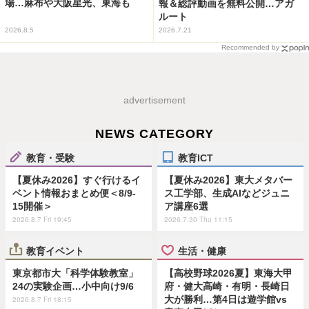
場…麻布や大阪星光、東海も
報＆総評動画を無料公開…アガ
ルート
2026.8.5
2026.7.21
Recommended by
advertisement
NEWS CATEGORY
教育・受験
教育ICT
【夏休み2026】すぐ行けるイ
【夏休み2026】東大メタバー
ベント情報おまとめ便＜8/9-
ス工学部、生成AIなどジュニ
15開催＞
ア講座6選
2026.8.7 Fri 19:45
2026.7.30 Thu 11:15
教育イベント
生活・健康
東京都市大「科学体験教室」
【高校野球2026夏】東海大甲
24の実験企画…小中向け9/6
府・健大高崎・有明・長崎日
大が勝利…第4日は遊学館vs
2026.8.7 Fri 18:15