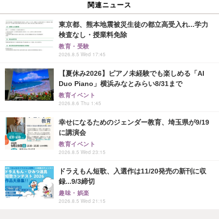
関連ニュース
東京都、熊本地震被災生徒の都立高受入れ...学力
検査なし・授業料免除
教育・受験
2026.8.5 Wed 17:45
【夏休み2026】ピアノ未経験でも楽しめる「AI
Duo Piano」横浜みなとみらい8/31まで
教育イベント
2026.8.6 Thu 1:45
幸せになるためのジェンダー教育、埼玉県が9/19
に講演会
教育イベント
2026.8.5 Wed 23:15
ドラえもん短歌、入選作は11/20発売の新刊に収
録...9/3締切
趣味・娯楽
2026.8.5 Wed 21:15