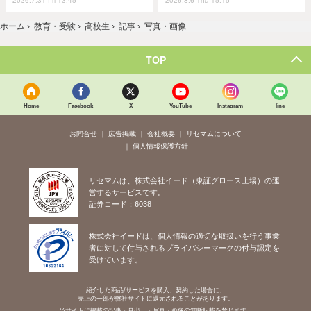
2026.7.31 Fri 13:45
2026.8.6 Thu 15:15
ホーム
›
教育・受験
›
高校生
›
記事
›
写真・画像
TOP
Home
Facebook
X
YouTube
Instagram
line
お問合せ
広告掲載
会社概要
リセマムについて
個人情報保護方針
リセマムは、株式会社イード（東証グロース上場）の運
営するサービスです。
証券コード：6038
株式会社イードは、個人情報の適切な取扱いを行う事業
者に対して付与されるプライバシーマークの付与認定を
受けています。
紹介した商品/サービスを購入、契約した場合に、
売上の一部が弊社サイトに還元されることがあります。
当サイトに掲載の記事・見出し・写真・画像の無断転載を禁じます。