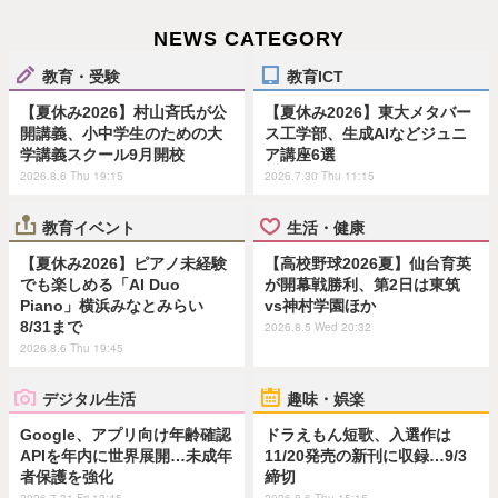
NEWS CATEGORY
教育・受験
教育ICT
【夏休み2026】村山斉氏が公
【夏休み2026】東大メタバー
開講義、小中学生のための大
ス工学部、生成AIなどジュニ
学講義スクール9月開校
ア講座6選
2026.8.6 Thu 19:15
2026.7.30 Thu 11:15
教育イベント
生活・健康
【夏休み2026】ピアノ未経験
【高校野球2026夏】仙台育英
でも楽しめる「AI Duo
が開幕戦勝利、第2日は東筑
Piano」横浜みなとみらい
vs神村学園ほか
8/31まで
2026.8.5 Wed 20:32
2026.8.6 Thu 19:45
デジタル生活
趣味・娯楽
Google、アプリ向け年齢確認
ドラえもん短歌、入選作は
APIを年内に世界展開…未成年
11/20発売の新刊に収録…9/3
者保護を強化
締切