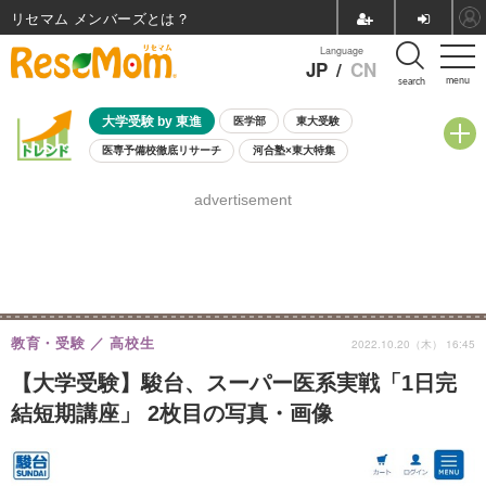
リセマム メンバーズ
Language
JP
/
CN
menu
search
大学受験 by 東進
医学部
東大受験
医専予備校徹底リサーチ
河合塾×東大特集
親子で考える大学選び
高校受験
中学受験
小学校受験
advertisement
共通テスト
夏休み
8月開催学校説明会・相談会
8月開催イベント・WS
全国公立高校 過去問
人気記事
自由研究教材（小学生向け）
自由研究教材（中学生向け）
ランキング
教育・受験
高校生
2022.10.20（木） 16:45
【大学受験】駿台、スーパー医系実戦「1日完
結短期講座」 2枚目の写真・画像