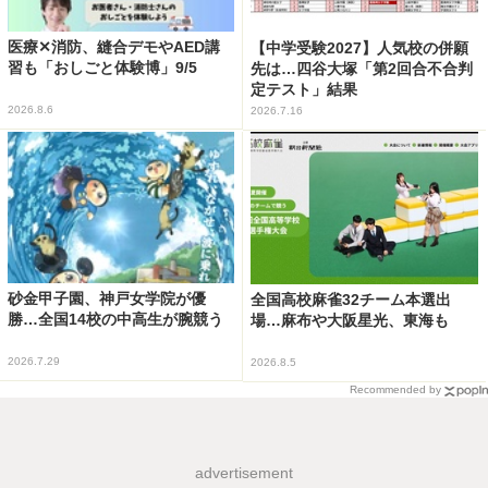
医療✕消防、縫合デモやAED講
【中学受験2027】人気校の併願
習も「おしごと体験博」9/5
先は…四谷大塚「第2回合不合判
定テスト」結果
2026.8.6
2026.7.16
砂金甲子園、神戸女学院が優
全国高校麻雀32チーム本選出
勝…全国14校の中高生が腕競う
場…麻布や大阪星光、東海も
2026.7.29
2026.8.5
Recommended by
advertisement