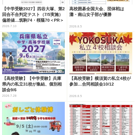
【中学受験2027】四谷大塚、第2
高校囲碁全国大会、団体戦は
回合不合判定テスト（7/5実施）
灘・南山女子部が優勝
偏差値…筑駒74・桜蔭70＜PR＞
2026.7.10
2026.8.5
【高校受験】【中学受験】兵庫
【高校受験】横須賀の私立4校が
県内の私立31校が集結、個別相
参加…合同相談会10/12
談会9/6
2026.7.28
2026.8.5