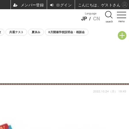
ログイン
こんにちは、ゲストさん
Language
JP
/
CN
menu
search
験
共通テスト
夏休み
8月開催学校説明会・相談会
2022.10.24（月） 19:45