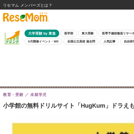
リセマム メンバーズ
大学受験 by 東進
医学部
東大受験
医専予備校徹底リサー
8月開催イベント・WS
全国公立高校 過去問
人気記事
自由研
教育・受験
未就学児
小学館の無料ドリルサイト「HugKum」ドラえ