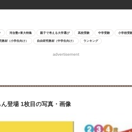
チ
河合塾×東大特集
親子で考える大学選び
高校受験
中学受験
小学校受
究教材（小学生向け）
自由研究教材（中学生向け）
ランキング
advertisement
もん登場 1枚目の写真・画像