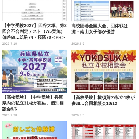
【中学受験2027】四谷大塚、第2
高校囲碁全国大会、団体戦は
回合不合判定テスト（7/5実施）
灘・南山女子部が優勝
偏差値…筑駒74・桜蔭70＜PR＞
2026.7.10
2026.8.5
【高校受験】【中学受験】兵庫
【高校受験】横須賀の私立4校が
県内の私立31校が集結、個別相
参加…合同相談会10/12
談会9/6
2026.7.28
2026.8.5