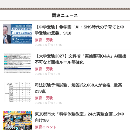
関連ニュース
【中学受験】希学園「AI・SNS時代の子育てと中
学受験の意義」9/18
教育・受験
2026.8.6 Thu 15:45
【大学受験2027】文科省「実施要項Q&A」AI面接
不可など面接ルール明確化
教育・受験
2026.8.6 Thu 19:0
司法試験予備試験、短答式2,668人が合格...最高
239点
教育・受験
2026.8.6 Thu 19:45
東京都市大「科学体験教室」24の実験企画...小中
向け9/6
教育イベント