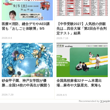
医療✕消防、縫合デモやAED講
【中学受験2027】人気校の併願
習も「おしごと体験博」9/5
先は…四谷大塚「第2回合不合判
定テスト」結果
2026.8.6
2026.7.16
砂金甲子園、神戸女学院が優
全国高校麻雀32チーム本選出
勝…全国14校の中高生が腕競う
場…麻布や大阪星光、東海も
2026.7.29
2026.8.5
Recommended by