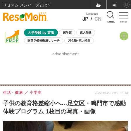
リセマム メンバーズ
Language
JP
/
CN
menu
search
大学受験 by 東進
医学部
東大受験
医専予備校徹底リサーチ
河合塾×東大特集
親子で考える大学選び
高校受験
中学受験
小学校受験
advertisement
共通テスト
夏休み
8月開催学校説明会・相談会
8月開催イベント・WS
全国公立高校 過去問
人気記事
自由研究教材（小学生向け）
自由研究教材（中学生向け）
ランキング
生活・健康
小学生
2022.10.28（金） 14:15
子供の教育格差縮小へ…足立区・鳴門市で感動
体験プログラム 1枚目の写真・画像