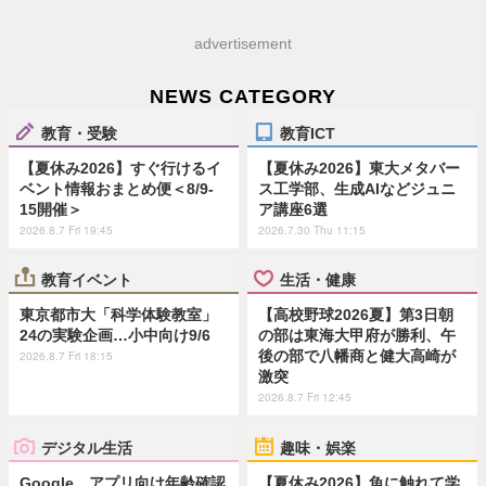
advertisement
NEWS CATEGORY
教育・受験
教育ICT
【夏休み2026】すぐ行けるイ
【夏休み2026】東大メタバー
ベント情報おまとめ便＜8/9-
ス工学部、生成AIなどジュニ
15開催＞
ア講座6選
2026.8.7 Fri 19:45
2026.7.30 Thu 11:15
教育イベント
生活・健康
東京都市大「科学体験教室」
【高校野球2026夏】第3日朝
24の実験企画…小中向け9/6
の部は東海大甲府が勝利、午
後の部で八幡商と健大高崎が
2026.8.7 Fri 18:15
激突
2026.8.7 Fri 12:45
デジタル生活
趣味・娯楽
Google、アプリ向け年齢確認
【夏休み2026】魚に触れて学