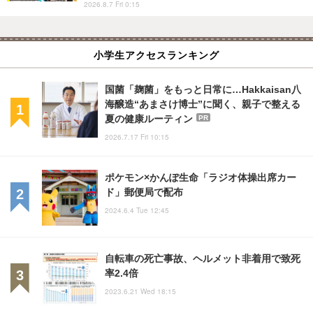
2026.8.7 Fri 0:15
小学生アクセスランキング
国菌「麹菌」をもっと日常に…Hakkaisan八
海醸造“あまさけ博士”に聞く、親子で整える
夏の健康ルーティン
PR
2026.7.17 Fri 10:15
ポケモン×かんぽ生命「ラジオ体操出席カー
ド」郵便局で配布
2024.6.4 Tue 12:45
自転車の死亡事故、ヘルメット非着用で致死
率2.4倍
2023.6.21 Wed 18:15