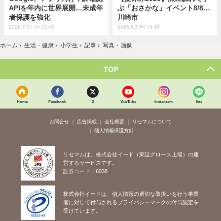
APIを年内に世界展開…未成年
ぶ「おさかな」イベント8/8…
者保護を強化
川崎市
2026.7.31 Fri 13:45
2026.8.7 Fri 10:45
ホーム
›
生活・健康
›
小学生
›
記事
›
写真・画像
TOP
Home
Facebook
X
YouTube
Instagram
line
お問合せ
広告掲載
会社概要
リセマムについて
個人情報保護方針
リセマムは、株式会社イード（東証グロース上場）の運
営するサービスです。
証券コード：6038
株式会社イードは、個人情報の適切な取扱いを行う事業
者に対して付与されるプライバシーマークの付与認定を
受けています。