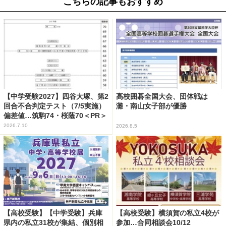
こちらの記事もおすすめ
【中学受験2027】四谷大塚、第2
高校囲碁全国大会、団体戦は
回合不合判定テスト（7/5実施）
灘・南山女子部が優勝
偏差値…筑駒74・桜蔭70＜PR＞
2026.7.10
2026.8.5
【高校受験】【中学受験】兵庫
【高校受験】横須賀の私立4校が
県内の私立31校が集結、個別相
参加…合同相談会10/12