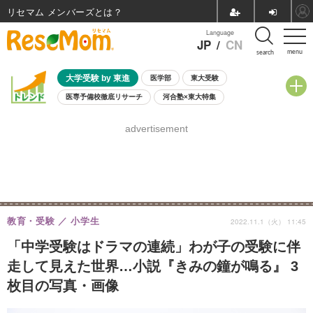
リセマム メンバーズ
Language
JP
/
CN
menu
search
大学受験 by 東進
医学部
東大受験
医専予備校徹底リサーチ
河合塾×東大特集
親子で考える大学選び
高校受験
中学受験
小学校受験
advertisement
共通テスト
夏休み
8月開催学校説明会・相談会
8月開催イベント・WS
全国公立高校 過去問
人気記事
自由研究教材（小学生向け）
自由研究教材（中学生向け）
ランキング
教育・受験
小学生
2022.11.1（火） 11:45
「中学受験はドラマの連続」わが子の受験に伴
走して見えた世界…小説『きみの鐘が鳴る』 3
枚目の写真・画像