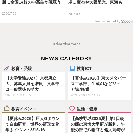
勝…全国14校の中高生が腕競う
場…麻布や大阪星光、東海も
2026.7.29
2026.8.5
Recommended by
advertisement
NEWS CATEGORY
教育・受験
教育ICT
【大学受験2027】京都府立
【夏休み2026】東大メタバー
大、募集人員を増員…文学部
ス工学部、生成AIなどジュニ
は一般選抜も拡大
ア講座6選
2026.8.7 Fri 16:15
2026.7.30 Thu 11:15
教育イベント
生活・健康
【夏休み2026】巨人Gタウン
【高校野球2026夏】第3日朝
で自由研究、世界の野球文化
の部は東海大甲府が勝利、午
学ぶイベント8/15-16
後の部で八幡商と健大高崎が