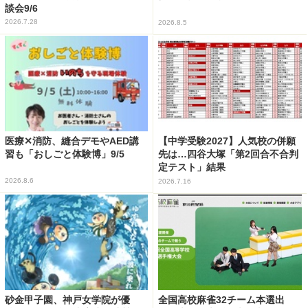
談会9/6
2026.7.28
2026.8.5
医療✕消防、縫合デモやAED講
【中学受験2027】人気校の併願
習も「おしごと体験博」9/5
先は…四谷大塚「第2回合不合判
定テスト」結果
2026.8.6
2026.7.16
砂金甲子園、神戸女学院が優
全国高校麻雀32チーム本選出