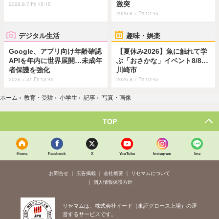
激突
2026.8.7 Fri 15:15
2026.8.7 Fri 12:45
デジタル生活
趣味・娯楽
Google、アプリ向け年齢確認
【夏休み2026】魚に触れて学
APIを年内に世界展開…未成年
ぶ「おさかな」イベント8/8…
者保護を強化
川崎市
2026.7.31 Fri 13:45
2026.8.7 Fri 10:45
ホーム
›
教育・受験
›
小学生
›
記事
›
写真・画像
TOP
Home
Facebook
X
YouTube
Instagram
line
お問合せ
広告掲載
会社概要
リセマムについて
個人情報保護方針
リセマムは、株式会社イード（東証グロース上場）の運
営するサービスです。