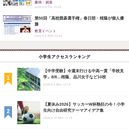
趣味・娯楽
2026.8.6 Thu 16:45
第50回「高校囲碁選手権」春日部・桜蔭が個人優
勝
教育イベント
2026.8.5 Wed 22:45
小学生アクセスランキング
【中学受験】今週末行ける中高一貫「学校見
学」8/8…桜蔭、品川女子など10校
2026.8.3 Mon 10:15
【夏休み2026】サッカーW杯熱狂の今！小学
生向け自由研究テーマアイデア集
2026.6.15 Mon 11:15