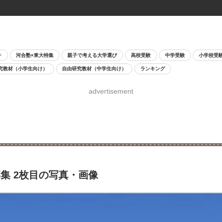
チ
河合塾×東大特集
親子で考える大学選び
高校受験
中学受験
小学校受
究教材（小学生向け）
自由研究教材（中学生向け）
ランキング
advertisement
集 2枚目の写真・画像