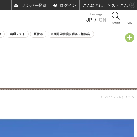
ログイン
こんにちは、ゲストさん
Language
JP
/
CN
menu
search
験
共通テスト
夏休み
8月開催学校説明会・相談会
2022.11.2（水） 16:15