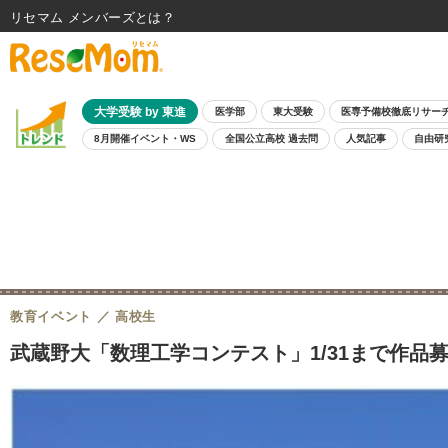
リセマム メンバーズ
大学受験 by 東進
医学部
東大受験
医専予備校徹底リサー
8月開催イベント・WS
全国公立高校 過去問
人気記事
自由研
教育イベント
高校生
武蔵野大「数理工学コンテスト」1/31まで作品募