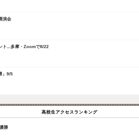
講演会
.多摩・Zoomで8/22
」9/5
高校生アクセスランキング
優勝