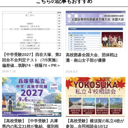
こちらの記事もおすすめ
【中学受験2027】四谷大塚、第2
高校囲碁全国大会、団体戦は
回合不合判定テスト（7/5実施）
灘・南山女子部が優勝
偏差値…筑駒74・桜蔭70＜PR＞
2026.7.10
2026.8.5
【高校受験】【中学受験】兵庫
【高校受験】横須賀の私立4校が
県内の私立31校が集結、個別相
参加…合同相談会10/12