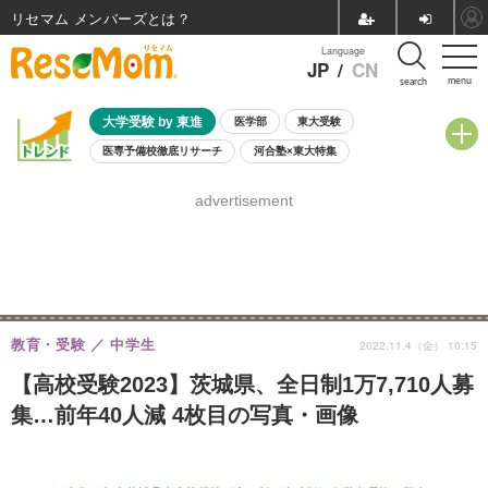
リセマム メンバーズ
Language
JP
/
CN
menu
search
大学受験 by 東進
医学部
東大受験
医専予備校徹底リサーチ
河合塾×東大特集
親子で考える大学選び
高校受験
中学受験
小学校受験
advertisement
共通テスト
夏休み
8月開催学校説明会・相談会
8月開催イベント・WS
全国公立高校 過去問
人気記事
自由研究教材（小学生向け）
自由研究教材（中学生向け）
ランキング
教育・受験
中学生
2022.11.4（金） 10:15
【高校受験2023】茨城県、全日制1万7,710人募
集…前年40人減 4枚目の写真・画像