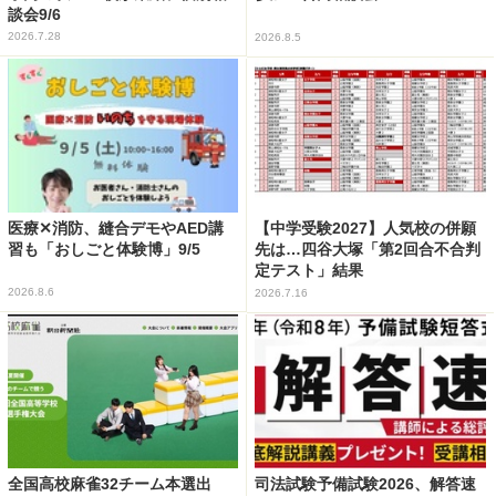
談会9/6
2026.7.28
2026.8.5
医療✕消防、縫合デモやAED講
【中学受験2027】人気校の併願
習も「おしごと体験博」9/5
先は…四谷大塚「第2回合不合判
定テスト」結果
2026.8.6
2026.7.16
全国高校麻雀32チーム本選出
司法試験予備試験2026、解答速