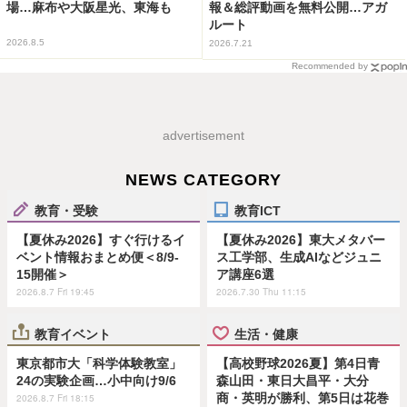
場…麻布や大阪星光、東海も
報＆総評動画を無料公開…アガ
ルート
2026.8.5
2026.7.21
Recommended by
advertisement
NEWS CATEGORY
教育・受験
教育ICT
【夏休み2026】すぐ行けるイ
【夏休み2026】東大メタバー
ベント情報おまとめ便＜8/9-
ス工学部、生成AIなどジュニ
15開催＞
ア講座6選
2026.8.7 Fri 19:45
2026.7.30 Thu 11:15
教育イベント
生活・健康
東京都市大「科学体験教室」
【高校野球2026夏】第4日青
24の実験企画…小中向け9/6
森山田・東日大昌平・大分
商・英明が勝利、第5日は花巻
2026.8.7 Fri 18:15