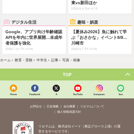
東vs新田ほか
2026.8.9 Sun 9:15
デジタル生活
趣味・娯楽
Google、アプリ向け年齢確認
【夏休み2026】魚に触れて学
APIを年内に世界展開…未成年
ぶ「おさかな」イベント8/8…
者保護を強化
川崎市
2026.7.31 Fri 13:45
2026.8.7 Fri 10:45
ホーム
›
教育・受験
›
中学生
›
記事
›
写真・画像
TOP
Home
Facebook
X
YouTube
Instagram
line
お問合せ
広告掲載
会社概要
リセマムについて
個人情報保護方針
リセマムは、株式会社イード（東証グロース上場）の運
営するサービスです。