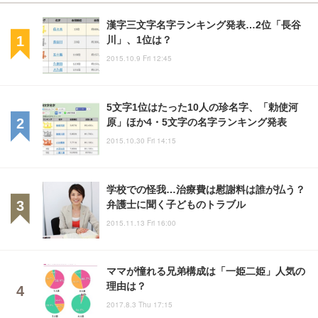
漢字三文字名字ランキング発表…2位「長谷
川」、1位は？
2015.10.9 Fri 12:45
5文字1位はたった10人の珍名字、「勅使河
原」ほか4・5文字の名字ランキング発表
2015.10.30 Fri 14:15
学校での怪我…治療費は慰謝料は誰が払う？
弁護士に聞く子どものトラブル
2015.11.13 Fri 16:00
ママが憧れる兄弟構成は「一姫二姫」人気の
理由は？
2017.8.3 Thu 17:15