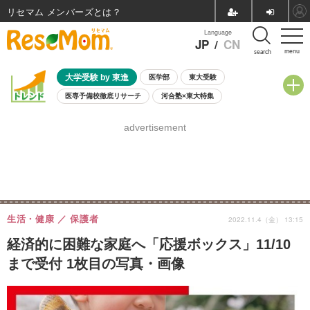
リセマム メンバーズ
Language
JP
/
CN
menu
search
大学受験 by 東進
医学部
東大受験
医専予備校徹底リサーチ
河合塾×東大特集
親子で考える大学選び
高校受験
中学受験
小学校受験
advertisement
共通テスト
夏休み
8月開催学校説明会・相談会
8月開催イベント・WS
全国公立高校 過去問
人気記事
自由研究教材（小学生向け）
自由研究教材（中学生向け）
ランキング
生活・健康
保護者
2022.11.4（金） 13:15
経済的に困難な家庭へ「応援ボックス」11/10
まで受付 1枚目の写真・画像