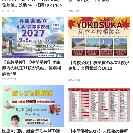
偏差値…筑駒74・桜蔭70＜PR＞
2026.7.10
2026.8.5
【高校受験】【中学受験】兵庫
【高校受験】横須賀の私立4校が
県内の私立31校が集結、個別相
参加…合同相談会10/12
談会9/6
2026.7.28
2026.8.5
医療✕消防、縫合デモやAED講
【中学受験2027】人気校の併願