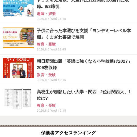
録...9/3締切
趣味・娯楽
2026.8.5 Wed 21:15
子供に合った本選びを支援「ヨンデミーレベル本
棚」くまざわ書店で展開
教育・受験
2026.8.5 Wed 23:45
朝日新聞出版「英語に強くなる小学校選び2027」
209校収録
教育・受験
2026.8.5 Wed 19:15
高校生が志願したい大学・関西...2位は関西大、1
位は?
教育・受験
2026.8.5 Wed 15:15
保護者アクセスランキング