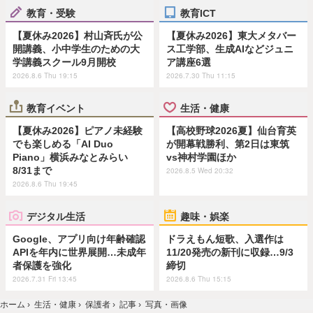
教育・受験
教育ICT
【夏休み2026】村山斉氏が公
【夏休み2026】東大メタバー
開講義、小中学生のための大
ス工学部、生成AIなどジュニ
学講義スクール9月開校
ア講座6選
2026.8.6 Thu 19:15
2026.7.30 Thu 11:15
教育イベント
生活・健康
【夏休み2026】ピアノ未経験
【高校野球2026夏】仙台育英
でも楽しめる「AI Duo
が開幕戦勝利、第2日は東筑
Piano」横浜みなとみらい
vs神村学園ほか
8/31まで
2026.8.5 Wed 20:32
2026.8.6 Thu 19:45
デジタル生活
趣味・娯楽
Google、アプリ向け年齢確認
ドラえもん短歌、入選作は
APIを年内に世界展開…未成年
11/20発売の新刊に収録…9/3
者保護を強化
締切
2026.7.31 Fri 13:45
2026.8.6 Thu 15:15
ホーム
›
生活・健康
›
保護者
›
記事
›
写真・画像