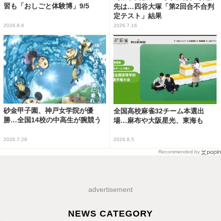
習も「おしごと体験博」9/5
先は…四谷大塚「第2回合不合判
定テスト」結果
2026.8.6
2026.7.16
砂金甲子園、神戸女学院が優
全国高校麻雀32チーム本選出
勝…全国14校の中高生が腕競う
場…麻布や大阪星光、東海も
2026.7.29
2026.8.5
Recommended by
advertisement
NEWS CATEGORY