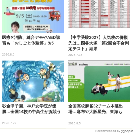
医療✕消防、縫合デモやAED講
【中学受験2027】人気校の併願
習も「おしごと体験博」9/5
先は…四谷大塚「第2回合不合判
定テスト」結果
2026.8.6
2026.7.16
砂金甲子園、神戸女学院が優
全国高校麻雀32チーム本選出
勝…全国14校の中高生が腕競う
場…麻布や大阪星光、東海も
2026.7.29
2026.8.5
Recommended by