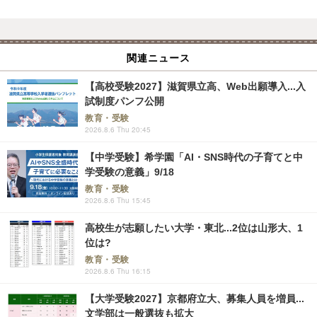
関連ニュース
【高校受験2027】滋賀県立高、Web出願導入...入
試制度パンフ公開
教育・受験
2026.8.6 Thu 20:45
【中学受験】希学園「AI・SNS時代の子育てと中
学受験の意義」9/18
教育・受験
2026.8.6 Thu 15:45
高校生が志願したい大学・東北...2位は山形大、1
位は?
教育・受験
2026.8.6 Thu 16:15
【大学受験2027】京都府立大、募集人員を増員...
文学部は一般選抜も拡大