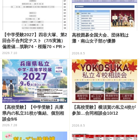
【中学受験2027】四谷大塚、第2
高校囲碁全国大会、団体戦は
回合不合判定テスト（7/5実施）
灘・南山女子部が優勝
偏差値…筑駒74・桜蔭70＜PR＞
2026.7.10
2026.8.5
【高校受験】【中学受験】兵庫
【高校受験】横須賀の私立4校が
県内の私立31校が集結、個別相
参加…合同相談会10/12
談会9/6
2026.7.28
2026.8.5