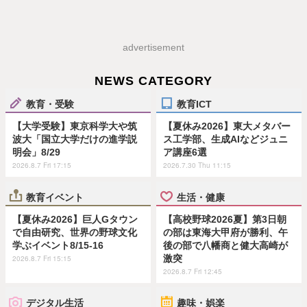
advertisement
NEWS CATEGORY
教育・受験
教育ICT
【大学受験】東京科学大や筑
【夏休み2026】東大メタバー
波大「国立大学だけの進学説
ス工学部、生成AIなどジュニ
明会」8/29
ア講座6選
2026.8.7 Fri 17:15
2026.7.30 Thu 11:15
教育イベント
生活・健康
【夏休み2026】巨人Gタウン
【高校野球2026夏】第3日朝
で自由研究、世界の野球文化
の部は東海大甲府が勝利、午
学ぶイベント8/15-16
後の部で八幡商と健大高崎が
激突
2026.8.7 Fri 15:15
2026.8.7 Fri 12:45
デジタル生活
趣味・娯楽