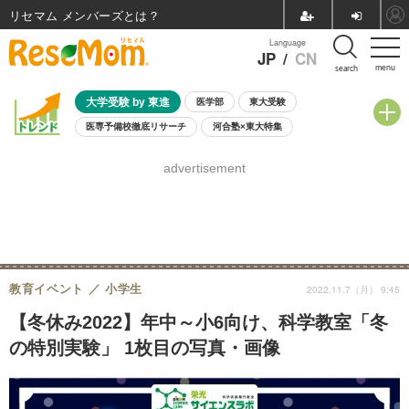
リセマム メンバーズ
Language
JP
/
CN
menu
search
大学受験 by 東進
医学部
東大受験
医専予備校徹底リサーチ
河合塾×東大特集
親子で考える大学選び
高校受験
中学受験
小学校受験
advertisement
共通テスト
夏休み
8月開催学校説明会・相談会
8月開催イベント・WS
全国公立高校 過去問
人気記事
自由研究教材（小学生向け）
自由研究教材（中学生向け）
ランキング
教育イベント
小学生
2022.11.7（月） 9:45
【冬休み2022】年中～小6向け、科学教室「冬
の特別実験」 1枚目の写真・画像