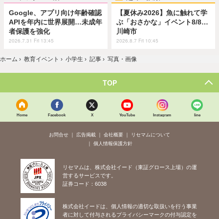
Google、アプリ向け年齢確認
【夏休み2026】魚に触れて学
APIを年内に世界展開…未成年
ぶ「おさかな」イベント8/8…
者保護を強化
川崎市
2026.7.31 Fri 13:45
2026.8.7 Fri 10:45
ホーム
›
教育イベント
›
小学生
›
記事
›
写真・画像
TOP
Home
Facebook
X
YouTube
Instagram
line
お問合せ
広告掲載
会社概要
リセマムについて
個人情報保護方針
リセマムは、株式会社イード（東証グロース上場）の運
営するサービスです。
証券コード：6038
株式会社イードは、個人情報の適切な取扱いを行う事業
者に対して付与されるプライバシーマークの付与認定を