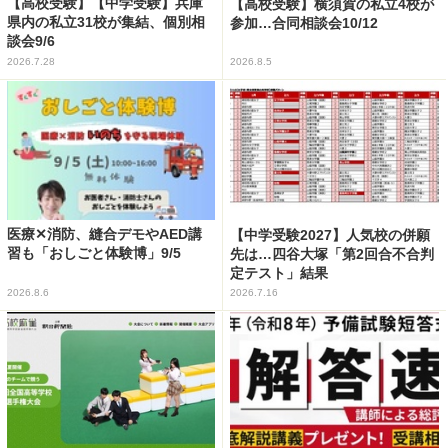
【高校受験】【中学受験】兵庫
【高校受験】横須賀の私立4校が
県内の私立31校が集結、個別相
参加…合同相談会10/12
談会9/6
2026.7.28
2026.8.5
医療✕消防、縫合デモやAED講
【中学受験2027】人気校の併願
習も「おしごと体験博」9/5
先は…四谷大塚「第2回合不合判
定テスト」結果
2026.8.6
2026.7.16