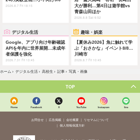
大が勝利…第4日は遊学館vs
2026.8.7 Fri 18:15
青森山田ほか
2026.8.8 Sat 9:52
デジタル生活
趣味・娯楽
Google、アプリ向け年齢確認
【夏休み2026】魚に触れて学
APIを年内に世界展開…未成年
ぶ「おさかな」イベント8/8…
者保護を強化
川崎市
2026.7.31 Fri 13:45
2026.8.7 Fri 10:45
ホーム
›
デジタル生活
›
高校生
›
記事
›
写真・画像
TOP
Home
Facebook
X
YouTube
Instagram
line
お問合せ
広告掲載
会社概要
リセマムについて
個人情報保護方針