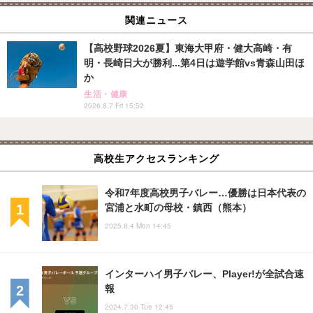
関連ニュース
【高校野球2026夏】東海大甲府・健大高崎・有
明・長崎日大が勝利...第4日は遊学館vs青森山田ほ
か
生活・健康
2026.8.7 Fri 15:52
高校生アクセスランキング
令和7年度高校男子バレー…優勝は日本代表の
宮浦と水町の母校・鎮西（熊本）
2025.8.4 Mon 14:45
インターハイ男子バレー、Player!が全試合速
報
2024.7.30 Tue 12:45