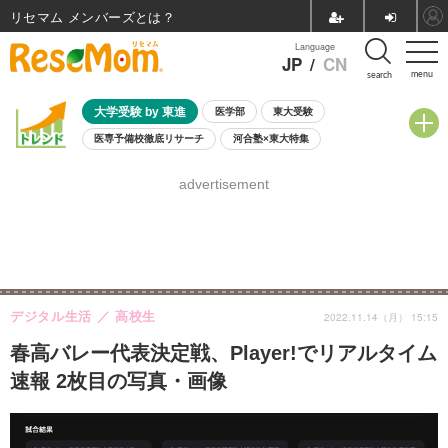
リセマム メンバーズ
Language
JP
/
CN
menu
search
大学受験 by 東進
医学部
東大受験
医専予備校徹底リサーチ
河合塾×東大特集
親子で考える大学選び
高校受験
中学受験
小学校受験
advertisement
共通テスト
夏休み
8月開催学校説明会・相談会
8月開催イベント・WS
全国公立高校 過去問
人気記事
自由研究教材（小学生向け）
自由研究教材（中学生向け）
ランキング
デジタル生活
高校生
2022.11.14（月） 15:15
春高バレー代表決定戦、Player!でリアルタイム
速報 2枚目の写真・画像