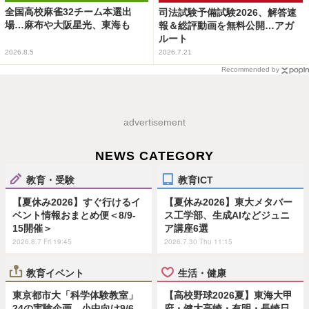
全国高校麻雀32チーム本選出
司法試験予備試験2026、解答速
場…麻布や大阪星光、東海も
報＆総評動画を無料公開…アガ
ルート
2026.8.5
2026.7.21
Recommended by
advertisement
NEWS CATEGORY
教育・受験
教育ICT
【夏休み2026】すぐ行けるイ
【夏休み2026】東大メタバー
ベント情報おまとめ便＜8/9-
ス工学部、生成AIなどジュニ
15開催＞
ア講座6選
2026.8.7 Fri 19:45
2026.7.30 Thu 11:15
教育イベント
生活・健康
東京都市大「科学体験教室」
【高校野球2026夏】東海大甲
24の実験企画…小中向け9/6
府・健大高崎・有明・長崎日