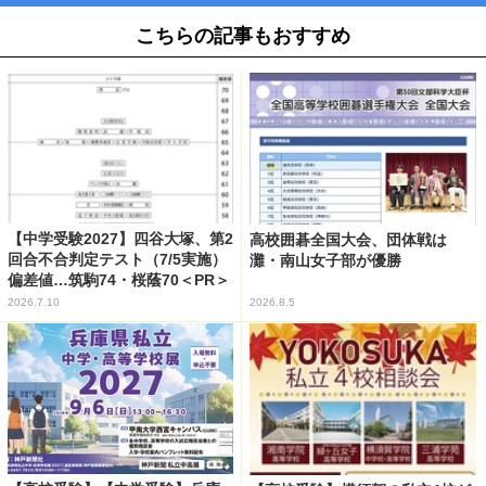
こちらの記事もおすすめ
【中学受験2027】四谷大塚、第2
高校囲碁全国大会、団体戦は
回合不合判定テスト（7/5実施）
灘・南山女子部が優勝
偏差値…筑駒74・桜蔭70＜PR＞
2026.7.10
2026.8.5