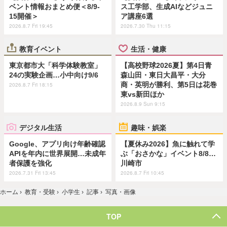
ベント情報おまとめ便＜8/9-
ス工学部、生成AIなどジュニ
15開催＞
ア講座6選
2026.8.7 Fri 19:45
2026.7.30 Thu 11:15
教育イベント
生活・健康
東京都市大「科学体験教室」
【高校野球2026夏】第4日青
24の実験企画…小中向け9/6
森山田・東日大昌平・大分
商・英明が勝利、第5日は花巻
2026.8.7 Fri 18:15
東vs新田ほか
2026.8.9 Sun 9:15
デジタル生活
趣味・娯楽
Google、アプリ向け年齢確認
【夏休み2026】魚に触れて学
APIを年内に世界展開…未成年
ぶ「おさかな」イベント8/8…
者保護を強化
川崎市
2026.7.31 Fri 13:45
2026.8.7 Fri 10:45
ホーム
›
教育・受験
›
小学生
›
記事
›
写真・画像
TOP