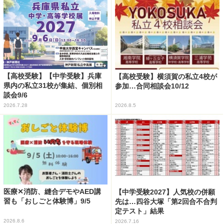
【高校受験】【中学受験】兵庫
【高校受験】横須賀の私立4校が
県内の私立31校が集結、個別相
参加…合同相談会10/12
談会9/6
2026.7.28
2026.8.5
医療✕消防、縫合デモやAED講
【中学受験2027】人気校の併願
習も「おしごと体験博」9/5
先は…四谷大塚「第2回合不合判
定テスト」結果
2026.8.6
2026.7.16