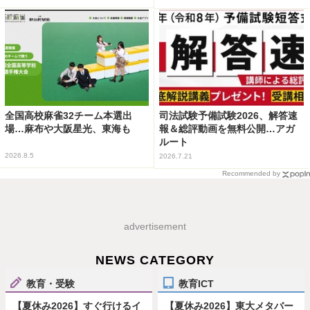
全国高校麻雀32チーム本選出
司法試験予備試験2026、解答速
場…麻布や大阪星光、東海も
報＆総評動画を無料公開…アガ
ルート
2026.8.5
2026.7.21
Recommended by
advertisement
NEWS CATEGORY
教育・受験
教育ICT
【夏休み2026】すぐ行けるイ
【夏休み2026】東大メタバー