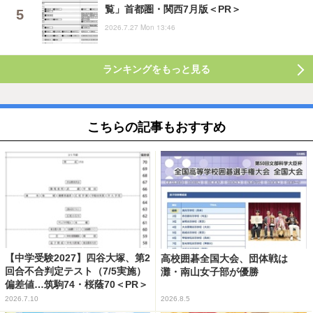
覧」首都圏・関西7月版＜PR＞
2026.7.27 Mon 13:46
ランキングをもっと見る
こちらの記事もおすすめ
【中学受験2027】四谷大塚、第2
高校囲碁全国大会、団体戦は
回合不合判定テスト（7/5実施）
灘・南山女子部が優勝
偏差値…筑駒74・桜蔭70＜PR＞
2026.7.10
2026.8.5