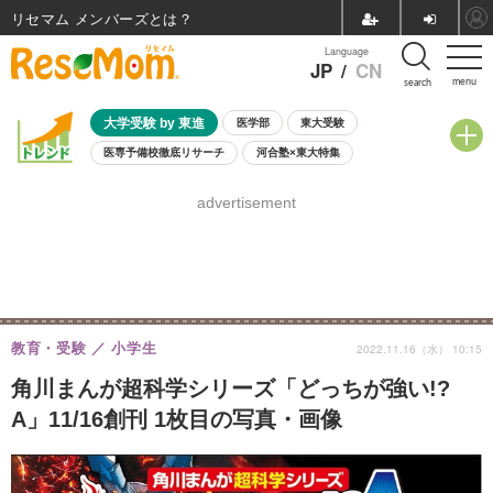
リセマム メンバーズ
Language
JP
/
CN
menu
search
大学受験 by 東進
医学部
東大受験
医専予備校徹底リサーチ
河合塾×東大特集
親子で考える大学選び
高校受験
中学受験
小学校受験
advertisement
共通テスト
夏休み
8月開催学校説明会・相談会
8月開催イベント・WS
全国公立高校 過去問
人気記事
自由研究教材（小学生向け）
自由研究教材（中学生向け）
ランキング
教育・受験
小学生
2022.11.16（水） 10:15
角川まんが超科学シリーズ「どっちが強い!?
A」11/16創刊 1枚目の写真・画像