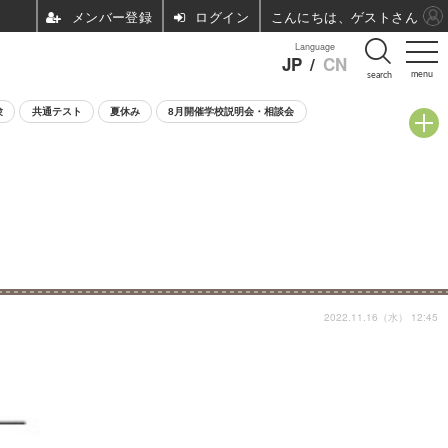
ログイン
こんにちは、ゲストさん
Language
JP
/
CN
menu
search
験
共通テスト
夏休み
8月開催学校説明会・相談会
2022.11.16（水） 12:45