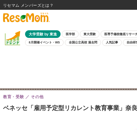
リセマム メンバーズ
大学受験 by 東進
医学部
東大受験
医専予備校徹底リサー
8月開催イベント・WS
全国公立高校 過去問
人気記事
自由研
教育・受験
その他
ベネッセ「雇用予定型リカレント教育事業」奈良