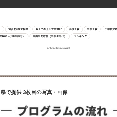
チ
河合塾×東大特集
親子で考える大学選び
高校受験
中学受験
小学校受
究教材（小学生向け）
自由研究教材（中学生向け）
ランキング
advertisement
県で提供 3枚目の写真・画像